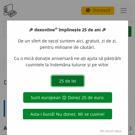
Donează
savings
®
®
🎉 dexonline
împlinește 25 de ani 🎉
caută
clear
search
De un sfert de secol suntem aici, gratuit, zi de zi,
opțiuni
pentru milioane de căutări.
Cu o mică donație aniversară ne-ați ajuta să păstrăm
cuvintele la îndemâna tuturor și pe viitor.
pronunție
(1)
volume_up
definiții (1)
Definiția cu ID-ul 360785:
Explicative DEX
ADJUDEC
A
vb.
I
tr.
A da, a atribui (un bun, o lucrare etc.)
Am donat deja.