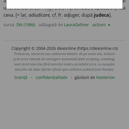
aceluia care oferă mai mult în cadrul unei licitații sau al
unei concurențe. ♦
Refl.
(
rar
) A-și atribui, a apuca, a-și lua
ceva. [<
lat.
adiudicare,
cf.
fr.
adjuger,
după
judeca
].
sursa:
DN (1986)
adăugată de
LauraGellner
acțiuni
Copyright © 2004-2026 dexonline (https://dexonline.ro)
Preluarea, stocarea sau utilizarea datelor de pe acest site, inclusiv
prin orice metode de extragere automată (web scraping, crawling),
sunt strict interzise fără acordul nostru prealabil scris, cu excepția
seturilor de date oferite oficial spre utilizare publică (vezi licența).
licență
confidențialitate
găzduit de
Hosterion