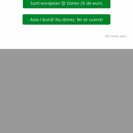
Copyright © 2004-2026 dexonline (https://dexonline.ro)
area datelor de pe acest site, inclusiv prin orice metode de extragere automată (web s
dul nostru prealabil scris, cu excepția seturilor de date oferite oficial spre utilizare pub
Am donat deja.
licență
confidențialitate
găzduit de
Hosterion