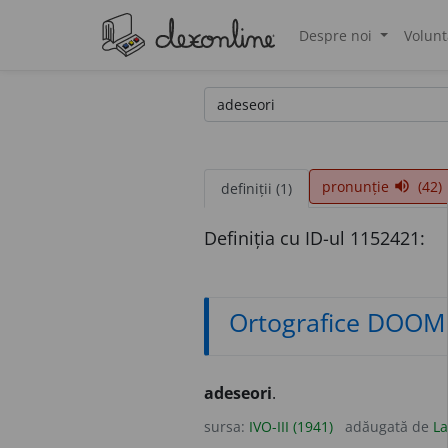
Despre noi
Volunt
®
pronunție
(42)
volume_up
definiții (1)
Definiția cu ID-ul 1152421:
Ortografice DOOM
adeseori
.
sursa:
IVO-III (1941)
adăugată de
La