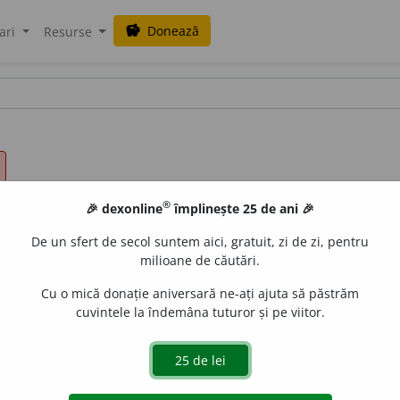
Donează
savings
ari
Resurse
®
🎉 dexonline
împlinește 25 de ani 🎉
De un sfert de secol suntem aici, gratuit, zi de zi, pentru
milioane de căutări.
Cu o mică donație aniversară ne-ați ajuta să păstrăm
cuvintele la îndemâna tuturor și pe viitor.
dislau Strifler
acțiuni