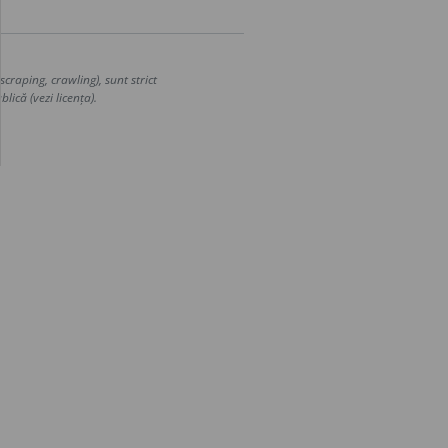
craping, crawling), sunt strict
lică (vezi licența).