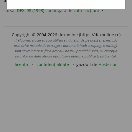
adecva.
sursa:
DEX '98 (1998)
adăugată de
cata
acțiuni
Copyright © 2004-2026 dexonline (https://dexonline.ro)
Preluarea, stocarea sau utilizarea datelor de pe acest site, inclusiv
prin orice metode de extragere automată (web scraping, crawling),
sunt strict interzise fără acordul nostru prealabil scris, cu excepția
seturilor de date oferite oficial spre utilizare publică (vezi licența).
licență
confidențialitate
găzduit de
Hosterion