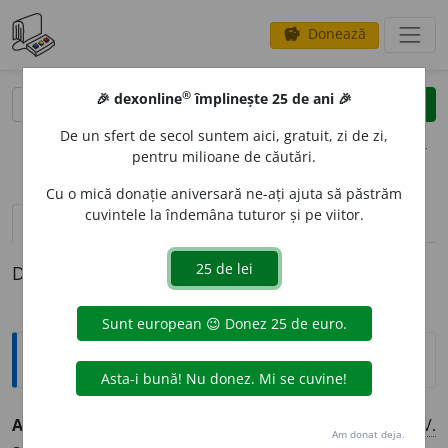
Donează
savings
®
®
🎉 dexonline
împlinește 25 de ani 🎉
caută
clear
search
De un sfert de secol suntem aici, gratuit, zi de zi,
opțiuni
pentru milioane de căutări.
Cu o mică donație aniversară ne-ați ajuta să păstrăm
cuvintele la îndemâna tuturor și pe viitor.
pronunție
(5)
volume_up
definiții (1)
Definiția cu ID-ul 848:
Explicative DEX
ADECV
A
RE,
adecvări,
s. f.
Acțiunea de
a (se) adecva.
–
V.
Am donat deja.