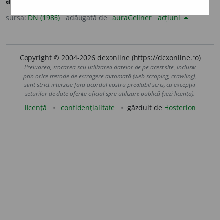
adaptabil
+
-itate
].
sursa:
DN (1986)
adăugată de
LauraGellner
acțiuni
Copyright © 2004-2026 dexonline (https://dexonline.ro)
Preluarea, stocarea sau utilizarea datelor de pe acest site, inclusiv
prin orice metode de extragere automată (web scraping, crawling),
sunt strict interzise fără acordul nostru prealabil scris, cu excepția
seturilor de date oferite oficial spre utilizare publică (vezi licența).
licență
confidențialitate
găzduit de
Hosterion