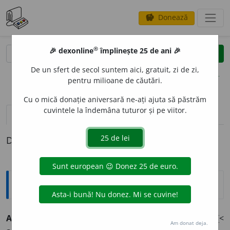
Donează
savings
®
®
🎉 dexonline
împlinește 25 de ani 🎉
caută
clear
search
De un sfert de secol suntem aici, gratuit, zi de zi,
opțiuni
pentru milioane de căutări.
Cu o mică donație aniversară ne-ați ajuta să păstrăm
cuvintele la îndemâna tuturor și pe viitor.
pronunție
(2)
volume_up
definiții (1)
Definiția cu ID-ul 392513:
Explicative DEX
ADAPTABILIT
A
TE
s.f.
Însușirea de a fi adaptabil. [<
Am donat deja.