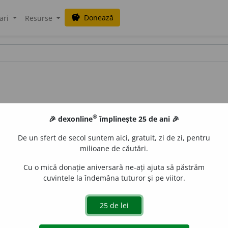
Donează
savings
ari
Resurse
®
🎉 dexonline
împlinește 25 de ani 🎉
De un sfert de secol suntem aici, gratuit, zi de zi, pentru
milioane de căutări.
Cu o mică donație aniversară ne-ați ajuta să păstrăm
cuvintele la îndemâna tuturor și pe viitor.
lor. – Din
fr.
adamisme.
LauraGellner
acțiuni