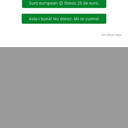
Copyright © 2004-2026 dexonline (https://dexonline.ro)
area datelor de pe acest site, inclusiv prin orice metode de extragere automată (web s
dul nostru prealabil scris, cu excepția seturilor de date oferite oficial spre utilizare pub
Am donat deja.
licență
confidențialitate
găzduit de
Hosterion