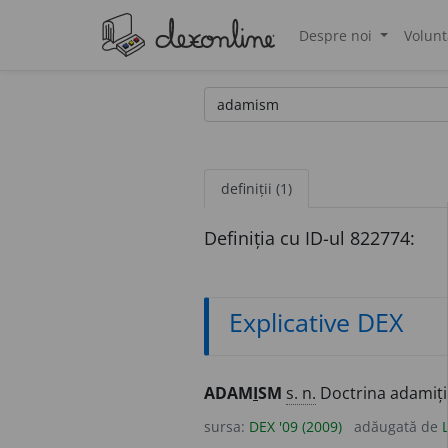
Despre noi
Volunt
®
definiții (1)
Definiția cu ID-ul 822774:
Explicative DEX
ADAM
I
SM
s. n.
Doctrina adamiți
sursa:
DEX '09 (2009)
adăugată de