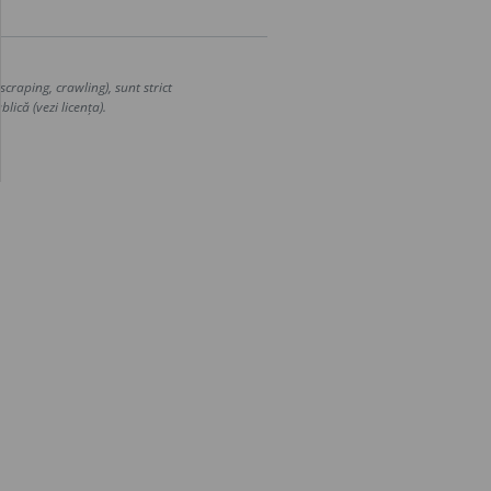
craping, crawling), sunt strict
lică (vezi licența).