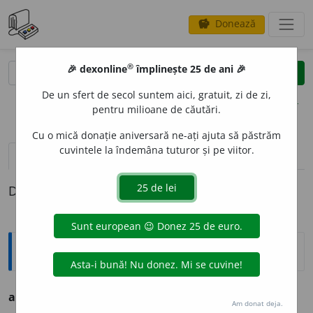
Donează
savings
®
®
🎉 dexonline
împlinește 25 de ani 🎉
caută
clear
search
De un sfert de secol suntem aici, gratuit, zi de zi,
opțiuni
pentru milioane de căutări.
Cu o mică donație aniversară ne-ați ajuta să păstrăm
cuvintele la îndemâna tuturor și pe viitor.
definiții (1)
Definiția cu ID-ul 220264:
Ortografice DOOM
adam
i
sm
s. n.
Am donat deja.