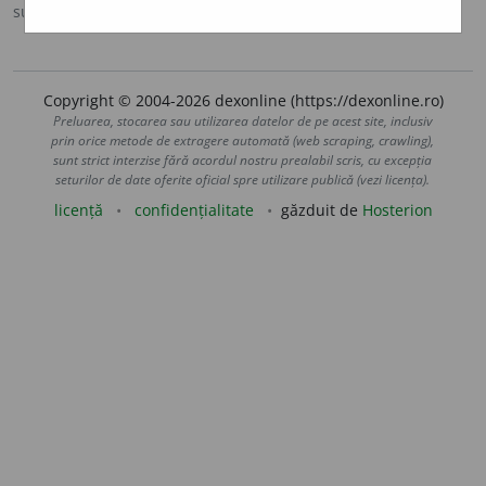
sursa:
Ortografic (2002)
adăugată de
siveco
acțiuni
Copyright © 2004-2026 dexonline (https://dexonline.ro)
Preluarea, stocarea sau utilizarea datelor de pe acest site, inclusiv
prin orice metode de extragere automată (web scraping, crawling),
sunt strict interzise fără acordul nostru prealabil scris, cu excepția
seturilor de date oferite oficial spre utilizare publică (vezi licența).
licență
confidențialitate
găzduit de
Hosterion