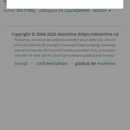
lat.
ad hoc
– pentru aceasta].
sursa:
DN (1986)
adăugată de
LauraGellner
acțiuni
Copyright © 2004-2026 dexonline (https://dexonline.ro)
Preluarea, stocarea sau utilizarea datelor de pe acest site, inclusiv
prin orice metode de extragere automată (web scraping, crawling),
sunt strict interzise fără acordul nostru prealabil scris, cu excepția
seturilor de date oferite oficial spre utilizare publică (vezi licența).
licență
confidențialitate
găzduit de
Hosterion