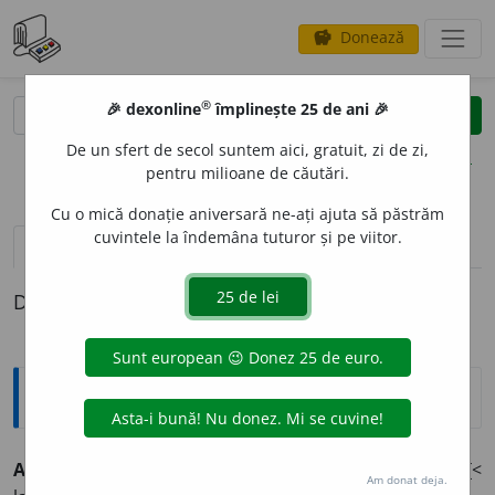
Donează
savings
®
®
🎉 dexonline
împlinește 25 de ani 🎉
caută
clear
search
De un sfert de secol suntem aici, gratuit, zi de zi,
opțiuni
pentru milioane de căutări.
Cu o mică donație aniversară ne-ați ajuta să păstrăm
cuvintele la îndemâna tuturor și pe viitor.
definiții (1)
Definiția cu ID-ul 360765:
Explicative DEX
AD-H
O
C
adv.
Pentru aceasta, pentru un anumit scop. [<
Am donat deja.