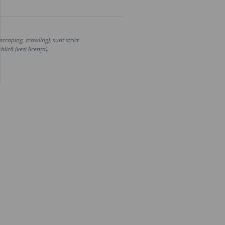
craping, crawling), sunt strict
lică (vezi licența).