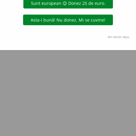
Copyright © 2004-2026 dexonline (https://dexonline.ro)
area datelor de pe acest site, inclusiv prin orice metode de extragere automată (web s
dul nostru prealabil scris, cu excepția seturilor de date oferite oficial spre utilizare pub
Am donat deja.
licență
confidențialitate
găzduit de
Hosterion