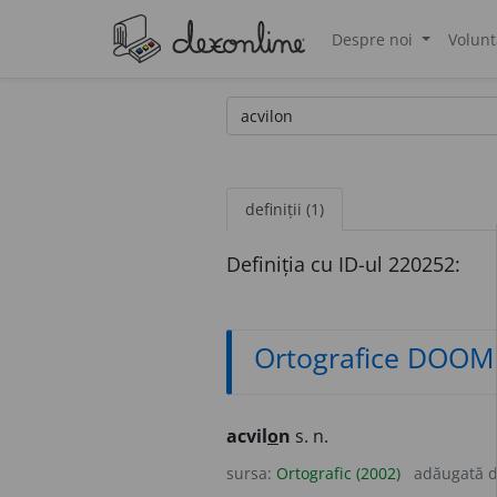
Despre noi
Volunt
®
definiții (1)
Definiția cu ID-ul 220252:
Ortografice DOOM
acvil
o
n
s. n.
sursa:
Ortografic (2002)
adăugată 