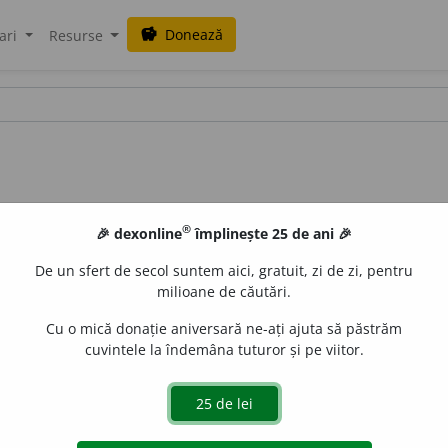
Donează
savings
ari
Resurse
®
🎉 dexonline
împlinește 25 de ani 🎉
De un sfert de secol suntem aici, gratuit, zi de zi, pentru
milioane de căutări.
Cu o mică donație aniversară ne-ați ajuta să păstrăm
cuvintele la îndemâna tuturor și pe viitor.
, remorcată de o ambarcație cu motor, căreia sportivul,
ferite moduri de alunecare pe apă. – Din
fr.
acquaplane.