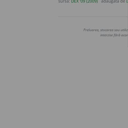
sursa:
DEX '09 (2009)
adăugată de
Preluarea, stocarea sau utiliz
interzise fără acor