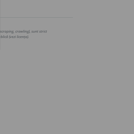
craping, crawling), sunt strict
lică (vezi licența).