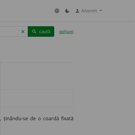
Anonim
language
dark_mode
person
caută
opțiuni
clear
search
 ținându-se de o coardă fixată