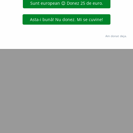
LauraGellner
acțiuni
Copyright © 2004-2026 dexonline (https://dexonline.ro)
area datelor de pe acest site, inclusiv prin orice metode de extragere automată (web s
Am donat deja.
dul nostru prealabil scris, cu excepția seturilor de date oferite oficial spre utilizare pub
licență
confidențialitate
găzduit de
Hosterion