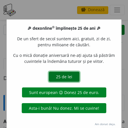
Donează
savings
®
®
🎉 dexonline
împlinește 25 de ani 🎉
caută
clear
search
De un sfert de secol suntem aici, gratuit, zi de zi,
opțiuni
pentru milioane de căutări.
Cu o mică donație aniversară ne-ați ajuta să păstrăm
cuvintele la îndemâna tuturor și pe viitor.
definiții (1)
Definiția cu ID-ul 822541:
Explicative DEX
ACTUAL
I
SM
s. n.
Principiu metodologic de cercetare a
Am donat deja.