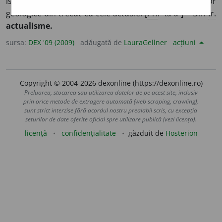
istoriei Pământului, bazat pe compararea fenomenelor
geologice din trecut cu cele actuale. [
Pr.
:
-tu-a-
] – Din
fr.
actualisme.
sursa:
DEX '09 (2009)
adăugată de
LauraGellner
acțiuni
Copyright © 2004-2026 dexonline (https://dexonline.ro)
Preluarea, stocarea sau utilizarea datelor de pe acest site, inclusiv
prin orice metode de extragere automată (web scraping, crawling),
sunt strict interzise fără acordul nostru prealabil scris, cu excepția
seturilor de date oferite oficial spre utilizare publică (vezi licența).
licență
confidențialitate
găzduit de
Hosterion