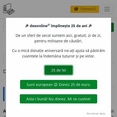
Donează
savings
®
®
🎉 dexonline
împlinește 25 de ani 🎉
caută
clear
search
De un sfert de secol suntem aici, gratuit, zi de zi,
opțiuni
pentru milioane de căutări.
Cu o mică donație aniversară ne-ați ajuta să păstrăm
cuvintele la îndemâna tuturor și pe viitor.
pronunție
(13)
volume_up
definiții (1)
Definiția cu ID-ul 360603:
Explicative DEX
ACTIV
I
SM
s.n.
1.
Propagandă activă în serviciul unei
Am donat deja.