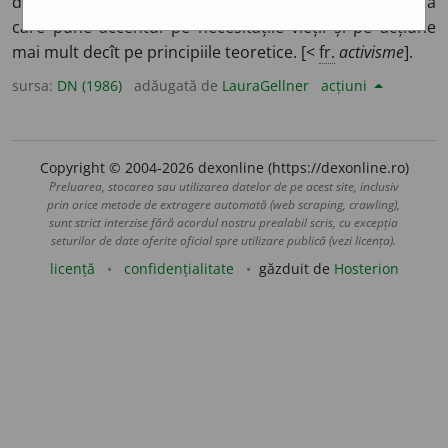
doctrine politice, al unui partid etc.
2.
Atitudine morală
care pune accentul pe necesitățile vieții și pe acțiune
mai mult decît pe principiile teoretice. [<
fr.
activisme
].
sursa:
DN (1986)
adăugată de
LauraGellner
acțiuni
Copyright © 2004-2026 dexonline (https://dexonline.ro)
Preluarea, stocarea sau utilizarea datelor de pe acest site, inclusiv
prin orice metode de extragere automată (web scraping, crawling),
sunt strict interzise fără acordul nostru prealabil scris, cu excepția
seturilor de date oferite oficial spre utilizare publică (vezi licența).
licență
confidențialitate
găzduit de
Hosterion