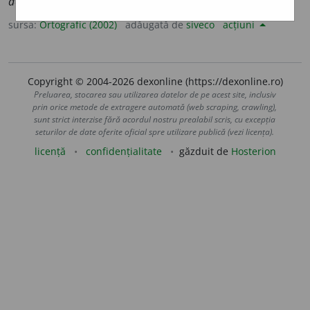
activ
a
nte
sursa:
Ortografic (2002)
adăugată de
siveco
acțiuni
Copyright © 2004-2026 dexonline (https://dexonline.ro)
Preluarea, stocarea sau utilizarea datelor de pe acest site, inclusiv
prin orice metode de extragere automată (web scraping, crawling),
sunt strict interzise fără acordul nostru prealabil scris, cu excepția
seturilor de date oferite oficial spre utilizare publică (vezi licența).
licență
confidențialitate
găzduit de
Hosterion