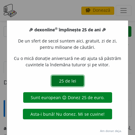
Donează
savings
®
®
🎉 dexonline
împlinește 25 de ani 🎉
caută
clear
search
De un sfert de secol suntem aici, gratuit, zi de zi,
opțiuni
pentru milioane de căutări.
Cu o mică donație aniversară ne-ați ajuta să păstrăm
cuvintele la îndemâna tuturor și pe viitor.
definiții (1)
Definiția cu ID-ul 220110:
Ortografice DOOM
activ
a
nt
adj. m., s. m., pl.
activ
a
nți;
f. sg.
activ
a
ntă,
pl.
Am donat deja.