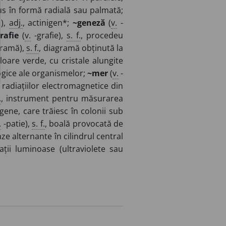
us în formă radială sau palmată;
),
adj.
, actinigen*;
~geneză
(
v.
-
1
rafie
(
v.
-grafie),
s. f.
, procedeu
ramă),
s. f.
, diagramă obținută la
oare verde, cu cristale alungite
ologice ale organismelor;
~mer
(
v.
-
 radiațiilor electromagnetice din
.
, instrument pentru măsurarea
gene, care trăiesc în colonii sub
.
-patie),
s. f.
, boală provocată de
aze alternante în cilindrul central
ții luminoase (ultraviolete sau