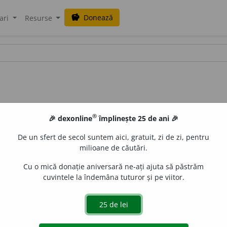
Donează
savings
ari
Resurse
®
🎉 dexonline
împlinește 25 de ani 🎉
De un sfert de secol suntem aici, gratuit, zi de zi, pentru
milioane de căutări.
Cu o mică donație aniversară ne-ați ajuta să păstrăm
cuvintele la îndemâna tuturor și pe viitor.
radiant”. ◊
gr.
aktis, inos
„rază” >
fr.
actino-,
engl.
id.
,
germ.
akt
nă care studiază acțiunea și efectele radiațiilor termice
ramă),
s. f.
, determinarea conturului și dimensiunilor inimi