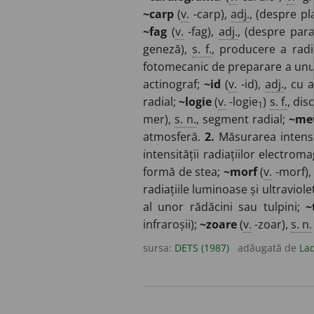
~carp
(
v.
-carp),
adj.
, (despre pl
~fag
(
v.
-fag),
adj.
, (despre para
geneză),
s. f.
, producere a radi
fotomecanic de preparare a unui 
actinograf;
~id
(
v.
-id),
adj.
, cu 
radial;
~logie
(
v.
-logie
)
s. f.
, dis
1
mer),
s. n.
, segment radial;
~met
atmosferă.
2.
Măsurarea intensit
intensității radiațiilor electrom
formă de stea;
~morf
(
v.
-morf),
radiațiile luminoase și ultraviole
al unor rădăcini sau tulpini;
~
infraroșii);
~zoare
(
v.
-zoar),
s. n.
sursa:
DETS (1987)
adăugată de
Lad