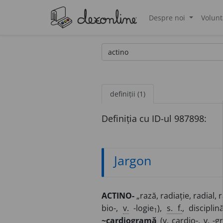
Despre noi
Volunt
®
definiții (1)
Definiția cu ID-ul 987898:
Jargon
ACTINO-
„rază, radiație, radial, 
bio-,
v.
-logie
),
s. f.
, discipli
1
~cardiogramă
(
v.
cardio-,
v.
-g