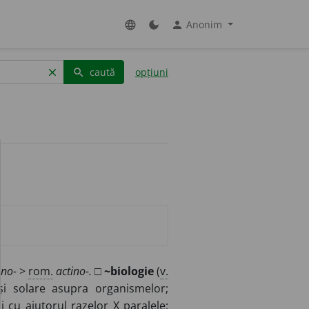
Anonim
language
dark_mode
person
caută
opțiuni
clear
search
ino-
>
rom.
actino-.
□
~biologie
(
v.
 și solare asupra organismelor;
i cu ajutorul razelor X paralele;