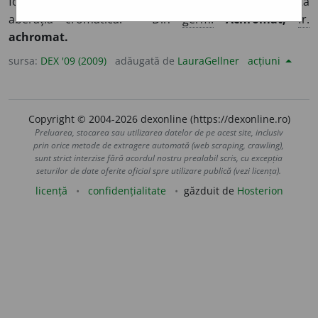
fotografic) căruia i-a fost corectată sau înlăturată
aberația cromatică. – Din
germ.
Achromat,
fr.
achromat.
sursa:
DEX '09 (2009)
adăugată de
LauraGellner
acțiuni
Copyright © 2004-2026 dexonline (https://dexonline.ro)
Preluarea, stocarea sau utilizarea datelor de pe acest site, inclusiv
prin orice metode de extragere automată (web scraping, crawling),
sunt strict interzise fără acordul nostru prealabil scris, cu excepția
seturilor de date oferite oficial spre utilizare publică (vezi licența).
licență
confidențialitate
găzduit de
Hosterion