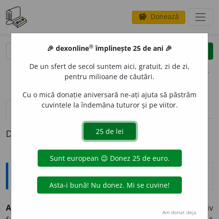
Donează
savings
®
®
🎉 dexonline
împlinește 25 de ani 🎉
caută
clear
search
De un sfert de secol suntem aici, gratuit, zi de zi,
opțiuni
pentru milioane de căutări.
Cu o mică donație aniversară ne-ați ajuta să păstrăm
cuvintele la îndemâna tuturor și pe viitor.
definiții (1)
Definiția cu ID-ul 822340:
Explicative DEX
ACROM
A
T, -Ă,
acromați, -te,
adj.
,
s. m.
(Obiectiv
Am donat deja.