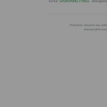
sursa:
Sinonime82 (1982)
adăugată
Preluarea, stocarea sau utiliz
interzise fără acor