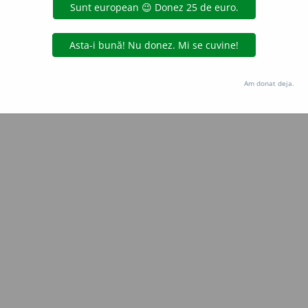
 de
LauraGellner
acțiuni
Copyright © 2004-2026 dexonline (https://dexonline.ro)
area datelor de pe acest site, inclusiv prin orice metode de extragere automată (web s
Am donat deja.
dul nostru prealabil scris, cu excepția seturilor de date oferite oficial spre utilizare pub
licență
confidențialitate
găzduit de
Hosterion