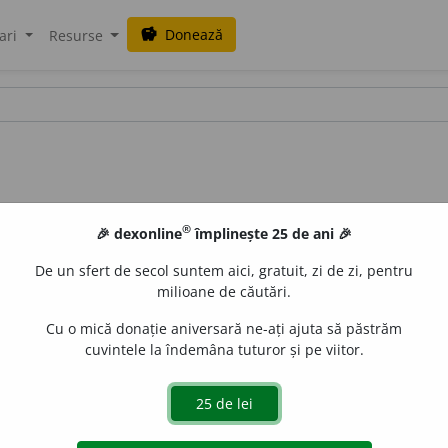
Donează
savings
ari
Resurse
®
🎉 dexonline
împlinește 25 de ani 🎉
De un sfert de secol suntem aici, gratuit, zi de zi, pentru
milioane de căutări.
Cu o mică donație aniversară ne-ați ajuta să păstrăm
cuvintele la îndemâna tuturor și pe viitor.
~ vinului.)
2.
murare.
(~ verzei.)
3.
alterare, descompunere, 