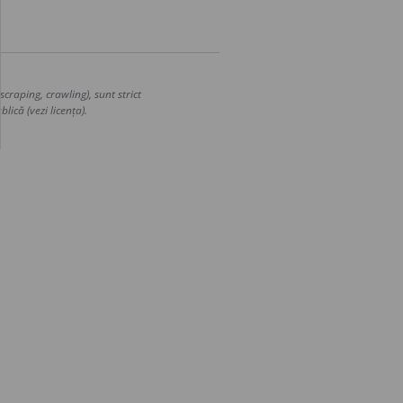
craping, crawling), sunt strict
lică (vezi licența).