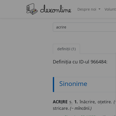
Despre noi
Volunt
®
definiții (1)
Definiția cu ID-ul 966484:
Sinonime
ACR
I
RE
s.
1.
înăcrire, oțetire.
(
stricare.
(~ mîncării.)