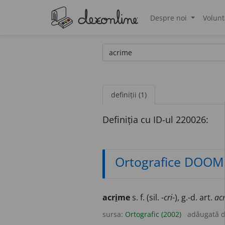
Despre noi
Volunt
®
definiții (1)
Definiția cu ID-ul 220026:
Ortografice DOOM
acr
i
me
s. f. (sil.
-cri-
), g.-d. art.
ac
sursa:
Ortografic (2002)
adăugată 