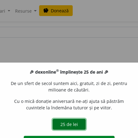
Donează
savings
ari
Resurse
®
🎉 dexonline
împlinește 25 de ani 🎉
De un sfert de secol suntem aici, gratuit, zi de zi, pentru
milioane de căutări.
Cu o mică donație aniversară ne-ați ajuta să păstrăm
cuvintele la îndemâna tuturor și pe viitor.
r
i
mii
de
siveco
acțiuni