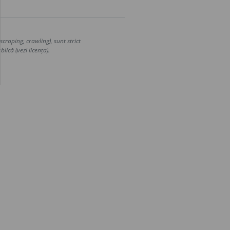
craping, crawling), sunt strict
lică (vezi licența).