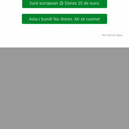
Copyright © 2004-2026 dexonline (https://dexonline.ro)
area datelor de pe acest site, inclusiv prin orice metode de extragere automată (web s
dul nostru prealabil scris, cu excepția seturilor de date oferite oficial spre utilizare pub
Am donat deja.
licență
confidențialitate
găzduit de
Hosterion