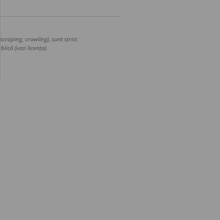
craping, crawling), sunt strict
lică (vezi licența).