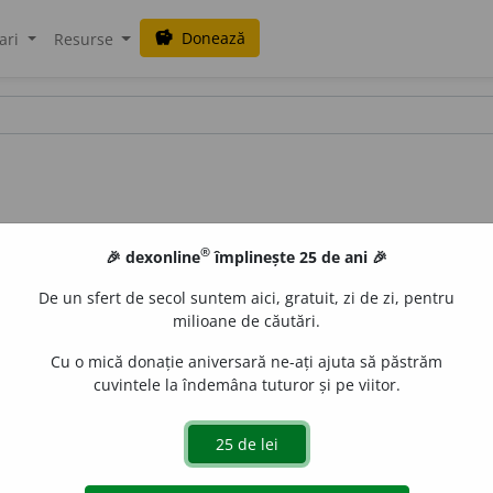
Donează
savings
ari
Resurse
®
🎉 dexonline
împlinește 25 de ani 🎉
De un sfert de secol suntem aici, gratuit, zi de zi, pentru
milioane de căutări.
Cu o mică donație aniversară ne-ați ajuta să păstrăm
cuvintele la îndemâna tuturor și pe viitor.
islau Strifler
acțiuni