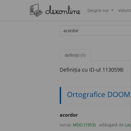
Despre noi
Volunt
®
definiții (1)
Definiția cu ID-ul 1130598:
Ortografice DOOM
acordor
sursa:
MDO (1953)
adăugată de
Lad