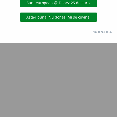
Copyright © 2004-2026 dexonline (https://dexonline.ro)
area datelor de pe acest site, inclusiv prin orice metode de extragere automată (web s
dul nostru prealabil scris, cu excepția seturilor de date oferite oficial spre utilizare pub
Am donat deja.
licență
confidențialitate
găzduit de
Hosterion