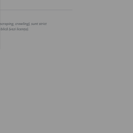
craping, crawling), sunt strict
lică (vezi licența).