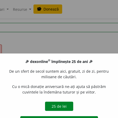
Donează
savings
ari
Resurse
®
🎉 dexonline
împlinește 25 de ani 🎉
De un sfert de secol suntem aici, gratuit, zi de zi, pentru
milioane de căutări.
Cu o mică donație aniversară ne-ați ajuta să păstrăm
cuvintele la îndemâna tuturor și pe viitor.
atical) vb., ind. prez. 1 sg.
ac
o
rd,
3 sg. și pl.
ac
o
rdă
de
siveco
acțiuni