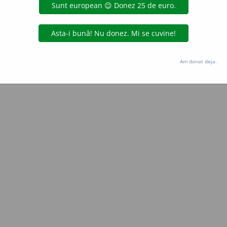
Copyright © 2004-2026 dexonline (https://dexonline.ro)
area datelor de pe acest site, inclusiv prin orice metode de extragere automată (web s
dul nostru prealabil scris, cu excepția seturilor de date oferite oficial spre utilizare pub
Am donat deja.
licență
confidențialitate
găzduit de
Hosterion