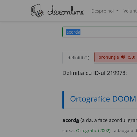
Despre noi
Volunt
®
pronunție
(50)
volume_up
definiții (1)
Definiția cu ID-ul 219978:
Ortografice DOOM
acord
a
(a da, a face acordul gram
sursa:
Ortografic (2002)
adăugată 