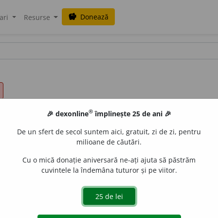
Donează
savings
ari
Resurse
®
🎉 dexonline
împlinește 25 de ani 🎉
De un sfert de secol suntem aici, gratuit, zi de zi, pentru
milioane de căutări.
Cu o mică donație aniversară ne-ați ajuta să păstrăm
cuvintele la îndemâna tuturor și pe viitor.
ianul
).
dislau Strifler
acțiuni