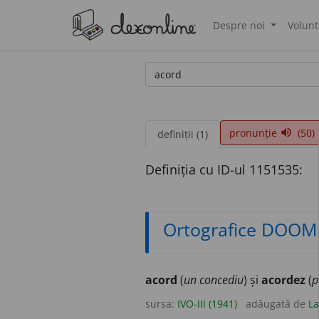
Despre noi
Volunt
®
pronunție
(50)
volume_up
definiții (1)
Definiția cu ID-ul 1151535:
Ortografice DOOM
acord
(
un concediu
) și
acordez
(
p
sursa:
IVO-III (1941)
adăugată de
La