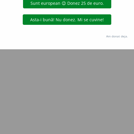
Copyright © 2004-2026 dexonline (https://dexonline.ro)
area datelor de pe acest site, inclusiv prin orice metode de extragere automată (web s
dul nostru prealabil scris, cu excepția seturilor de date oferite oficial spre utilizare pub
Am donat deja.
licență
confidențialitate
găzduit de
Hosterion