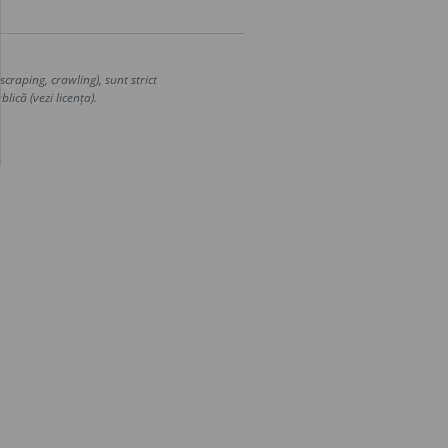
craping, crawling), sunt strict
lică (vezi licența).