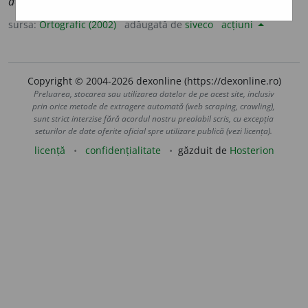
acompaniato
a
rei;
pl.
acompaniato
a
re
sursa:
Ortografic (2002)
adăugată de
siveco
acțiuni
Copyright © 2004-2026 dexonline (https://dexonline.ro)
Preluarea, stocarea sau utilizarea datelor de pe acest site, inclusiv
prin orice metode de extragere automată (web scraping, crawling),
sunt strict interzise fără acordul nostru prealabil scris, cu excepția
seturilor de date oferite oficial spre utilizare publică (vezi licența).
licență
confidențialitate
găzduit de
Hosterion