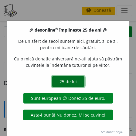
Donează
savings
®
®
🎉 dexonline
împlinește 25 de ani 🎉
caută
clear
search
De un sfert de secol suntem aici, gratuit, zi de zi,
opțiuni
pentru milioane de căutări.
Cu o mică donație aniversară ne-ați ajuta să păstrăm
cuvintele la îndemâna tuturor și pe viitor.
definiții (1)
Definiția cu ID-ul 219962:
Ortografice DOOM
acompaniato
a
re
s. f. (sil.
-ni-a-
), g.-d. art.
Am donat deja.