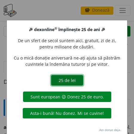
Donează
savings
®
®
🎉 dexonline
împlinește 25 de ani 🎉
caută
clear
search
De un sfert de secol suntem aici, gratuit, zi de zi,
opțiuni
pentru milioane de căutări.
Cu o mică donație aniversară ne-ați ajuta să păstrăm
cuvintele la îndemâna tuturor și pe viitor.
pronunție
(1)
volume_up
definiții (1)
Definiția cu ID-ul 219922:
Ortografice DOOM
aciu
a
vb. (sil.
-ciu-a
), ind. prez. 1 sg.
aciu
e
z,
3 sg. și pl.
Am donat deja.