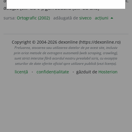
aciue
a
ză,
1 pl.
aciuăm
(sil.
-ciu-ăm
); conj. prez. 3 sg. și pl.
aciu
e
ze
(sil.
-ciu-e-
); ger.
aciuând
(sil.
-ciu-ând
)
sursa:
Ortografic (2002)
adăugată de
siveco
acțiuni
Copyright © 2004-2026 dexonline (https://dexonline.ro)
Preluarea, stocarea sau utilizarea datelor de pe acest site, inclusiv
prin orice metode de extragere automată (web scraping, crawling),
sunt strict interzise fără acordul nostru prealabil scris, cu excepția
seturilor de date oferite oficial spre utilizare publică (vezi licența).
licență
confidențialitate
găzduit de
Hosterion