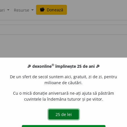
Donează
savings
ari
Resurse
®
🎉 dexonline
împlinește 25 de ani 🎉
De un sfert de secol suntem aici, gratuit, zi de zi, pentru
milioane de căutări.
Cu o mică donație aniversară ne-ați ajuta să păstrăm
cuvintele la îndemâna tuturor și pe viitor.
e.
–
V.
accede.
LauraGellner
acțiuni