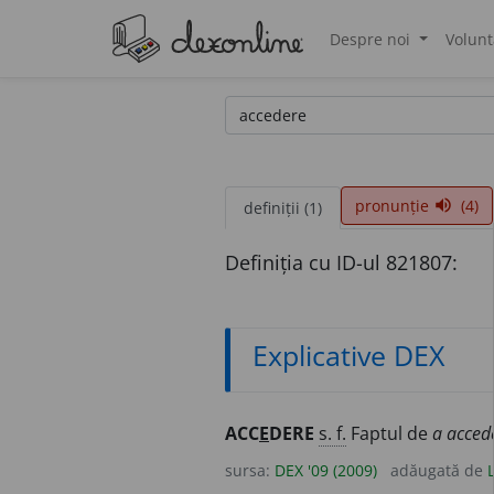
Despre noi
Volunt
®
pronunție
(4)
volume_up
definiții (1)
Definiția cu ID-ul 821807:
Explicative DEX
ACC
E
DERE
s. f.
Faptul de
a acced
sursa:
DEX '09 (2009)
adăugată de