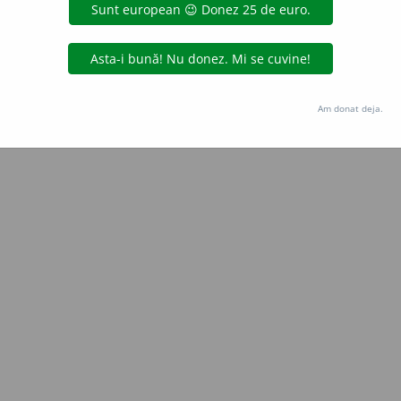
Copyright © 2004-2026 dexonline (https://dexonline.ro)
area datelor de pe acest site, inclusiv prin orice metode de extragere automată (web s
dul nostru prealabil scris, cu excepția seturilor de date oferite oficial spre utilizare pub
Am donat deja.
licență
confidențialitate
găzduit de
Hosterion