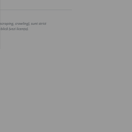
craping, crawling), sunt strict
lică (vezi licența).