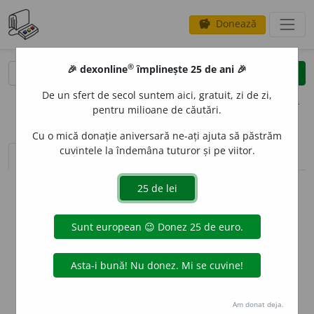
Donează
savings
®
®
🎉 dexonline
împlinește 25 de ani 🎉
caută
clear
search
De un sfert de secol suntem aici, gratuit, zi de zi,
opțiuni
pentru milioane de căutări.
Cu o mică donație aniversară ne-ați ajuta să păstrăm
cuvintele la îndemâna tuturor și pe viitor.
sinteza definițiilor (1)
definiții (3)
declinări
info
Aceste definiții sunt compilate de
echipa dexonline. Definițiile
originale se află pe fila
definiții
.
info
Puteți reordona filele pe pagina de
preferințe
.
ascunde
Am donat deja.