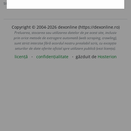
sursa:
Ortografic (2002)
adăugată de
siveco
acțiuni
Copyright © 2004-2026 dexonline (https://dexonline.ro)
Preluarea, stocarea sau utilizarea datelor de pe acest site, inclusiv
prin orice metode de extragere automată (web scraping, crawling),
sunt strict interzise fără acordul nostru prealabil scris, cu excepția
seturilor de date oferite oficial spre utilizare publică (vezi licența).
licență
confidențialitate
găzduit de
Hosterion