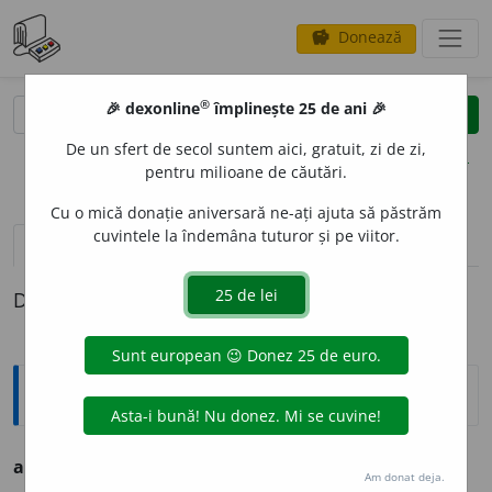
Donează
savings
®
®
🎉 dexonline
împlinește 25 de ani 🎉
caută
clear
search
De un sfert de secol suntem aici, gratuit, zi de zi,
opțiuni
pentru milioane de căutări.
Cu o mică donație aniversară ne-ați ajuta să păstrăm
cuvintele la îndemâna tuturor și pe viitor.
pronunție
(50)
volume_up
definiții (1)
Definiția cu ID-ul 219702:
Ortografice DOOM
abs
u
rd
s. n.
Am donat deja.