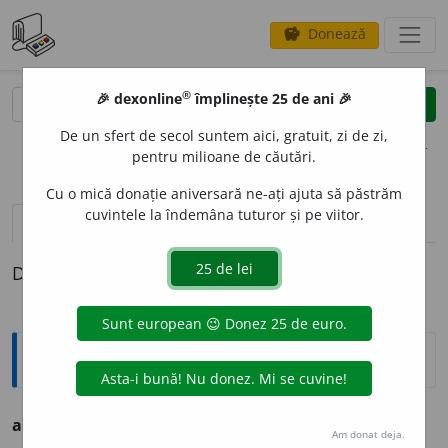
Donează
savings
®
®
🎉 dexonline
împlinește 25 de ani 🎉
caută
clear
search
De un sfert de secol suntem aici, gratuit, zi de zi,
opțiuni
pentru milioane de căutări.
Cu o mică donație aniversară ne-ați ajuta să păstrăm
cuvintele la îndemâna tuturor și pe viitor.
pronunție
(2)
volume_up
definiții (1)
Definiția cu ID-ul 783979:
Explicative DEX
abstinent
a. cumpătat la mâncare și băutură.
Am donat deja.