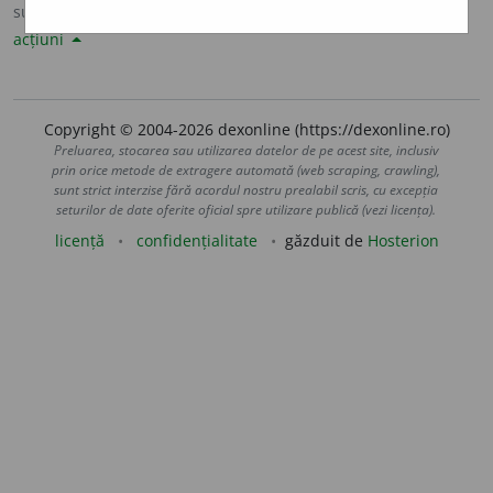
sursa:
Șăineanu, ed. VI (1929)
adăugată de
LauraGellner
acțiuni
Copyright © 2004-2026 dexonline (https://dexonline.ro)
Preluarea, stocarea sau utilizarea datelor de pe acest site, inclusiv
prin orice metode de extragere automată (web scraping, crawling),
sunt strict interzise fără acordul nostru prealabil scris, cu excepția
seturilor de date oferite oficial spre utilizare publică (vezi licența).
licență
confidențialitate
găzduit de
Hosterion