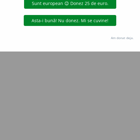
Copyright © 2004-2026 dexonline (https://dexonline.ro)
area datelor de pe acest site, inclusiv prin orice metode de extragere automată (web s
dul nostru prealabil scris, cu excepția seturilor de date oferite oficial spre utilizare pub
Am donat deja.
licență
confidențialitate
găzduit de
Hosterion