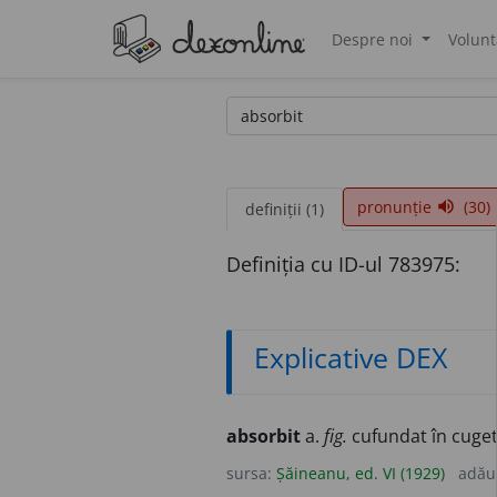
Despre noi
Volunt
®
pronunție
(30)
volume_up
definiții (1)
Definiția cu ID-ul 783975:
Explicative DEX
absorbit
a.
fig.
cufundat în cuget
sursa:
Șăineanu, ed. VI (1929)
adău