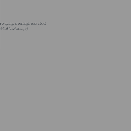
craping, crawling), sunt strict
lică (vezi licența).