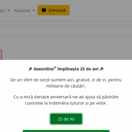
Donează
savings
ari
Resurse
®
🎉 dexonline
împlinește 25 de ani 🎉
De un sfert de secol suntem aici, gratuit, zi de zi, pentru
milioane de căutări.
Cu o mică donație aniversară ne-ați ajuta să păstrăm
cuvintele la îndemâna tuturor și pe viitor.
ări, tare preocupat.
gată de
LauraGellner
acțiuni