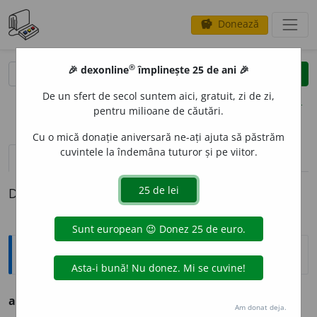
Donează
savings
®
®
🎉 dexonline
împlinește 25 de ani 🎉
caută
clear
search
De un sfert de secol suntem aici, gratuit, zi de zi,
opțiuni
pentru milioane de căutări.
Cu o mică donație aniversară ne-ați ajuta să păstrăm
cuvintele la îndemâna tuturor și pe viitor.
definiții (1)
Definiția cu ID-ul 783974:
Explicative DEX
absorbire
f. V.
absorpțiune.
Am donat deja.