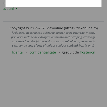
sursa:
Șăineanu, ed. VI (1929)
adăugată de
LauraGellner
acțiuni
Copyright © 2004-2026 dexonline (https://dexonline.ro)
Preluarea, stocarea sau utilizarea datelor de pe acest site, inclusiv
prin orice metode de extragere automată (web scraping, crawling),
sunt strict interzise fără acordul nostru prealabil scris, cu excepția
seturilor de date oferite oficial spre utilizare publică (vezi licența).
licență
confidențialitate
găzduit de
Hosterion