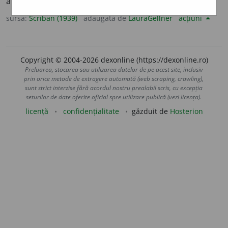
absolutizmului.
sursa:
Scriban (1939)
adăugată de
LauraGellner
acțiuni
Copyright © 2004-2026 dexonline (https://dexonline.ro)
Preluarea, stocarea sau utilizarea datelor de pe acest site, inclusiv
prin orice metode de extragere automată (web scraping, crawling),
sunt strict interzise fără acordul nostru prealabil scris, cu excepția
seturilor de date oferite oficial spre utilizare publică (vezi licența).
licență
confidențialitate
găzduit de
Hosterion