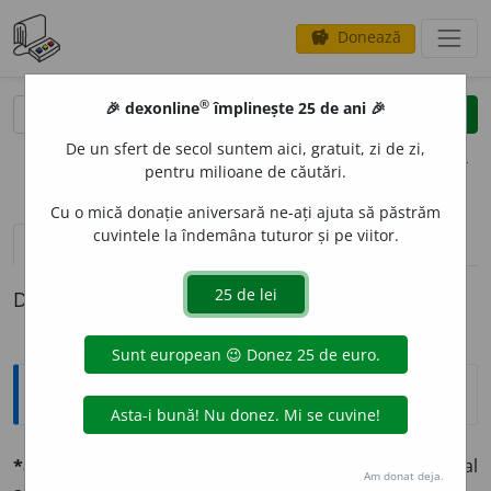
Donează
savings
®
®
🎉 dexonline
împlinește 25 de ani 🎉
caută
clear
search
De un sfert de secol suntem aici, gratuit, zi de zi,
opțiuni
pentru milioane de căutări.
Cu o mică donație aniversară ne-ați ajuta să păstrăm
cuvintele la îndemâna tuturor și pe viitor.
pronunție
(6)
volume_up
definiții (1)
Definiția cu ID-ul 560816:
Explicative DEX
*absolutíst, -ă
s. și adj. (d.
absolutizm
). Partizan al
Am donat deja.