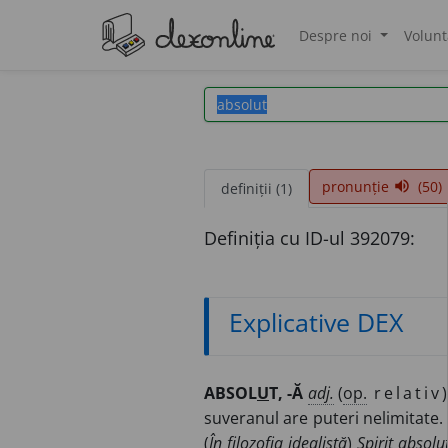
Despre noi
Volunt
®
pronunție
(50)
volume_up
definiții (1)
Definiția cu ID-ul 392079:
Explicative DEX
ABSOL
U
T, -Ă
adj.
(
op.
relativ
suveranul are puteri nelimitate. 
(
În filozofia idealistă
)
Spirit absolut