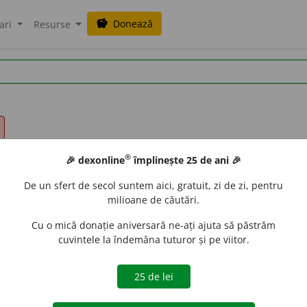
Donează
savings
ari
Resurse
®
🎉 dexonline
împlinește 25 de ani 🎉
De un sfert de secol suntem aici, gratuit, zi de zi, pentru
milioane de căutări.
Cu o mică donație aniversară ne-ați ajuta să păstrăm
cuvintele la îndemâna tuturor și pe viitor.
).
1.
Care nu este supus unei restricții, necondiționat. ◊
Mona
♦ (
s.n.
; în idealismul obiectiv
) Principiu veșnic, imuabil, infinit
,
(
idee
)
absolută
= factor primordial al universului, identific