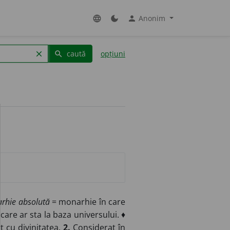
Anonim
language
dark_mode
person
caută
opțiuni
clear
search
rhie absolută
= monarhie în care
, care ar sta la baza universului. ♦
at cu divinitatea.
2.
Considerat în