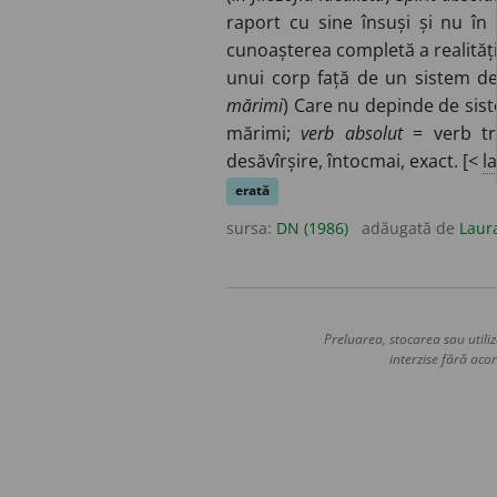
raport cu sine însuși și nu 
cunoașterea completă a realității;
unui corp față de un sistem de 
mărimi
) Care nu depinde de sist
mărimi;
verb absolut
= verb tr
desăvîrșire, întocmai, exact. [<
la
erată
sursa:
DN (1986)
adăugată de
Laur
Preluarea, stocarea sau utiliz
interzise fără acor