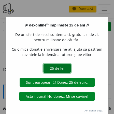
Donează
savings
®
®
🎉 dexonline
împlinește 25 de ani 🎉
caută
clear
search
De un sfert de secol suntem aici, gratuit, zi de zi,
opțiuni
pentru milioane de căutări.
Cu o mică donație aniversară ne-ați ajuta să păstrăm
cuvintele la îndemâna tuturor și pe viitor.
pronunție
(5)
volume_up
definiții (1)
Definiția cu ID-ul 821459:
Explicative DEX
ABSENTE
I
SM
s. n.
1.
Absență îndelungată a
Am donat deja.