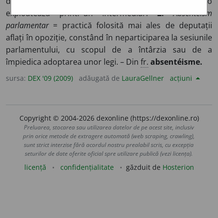
deținătorului unei proprietăți funciare, pe care o
exploatează printr-un intermediar.
2.
Absenteism
parlamentar
= practică folosită mai ales de deputații
aflați în opoziție, constând în neparticiparea la sesiunile
parlamentului, cu scopul de a întârzia sau de a
împiedica adoptarea unor legi. – Din
fr.
absentéisme.
sursa:
DEX '09 (2009)
adăugată de
LauraGellner
acțiuni
Copyright © 2004-2026 dexonline (https://dexonline.ro)
Preluarea, stocarea sau utilizarea datelor de pe acest site, inclusiv
prin orice metode de extragere automată (web scraping, crawling),
sunt strict interzise fără acordul nostru prealabil scris, cu excepția
seturilor de date oferite oficial spre utilizare publică (vezi licența).
licență
confidențialitate
găzduit de
Hosterion