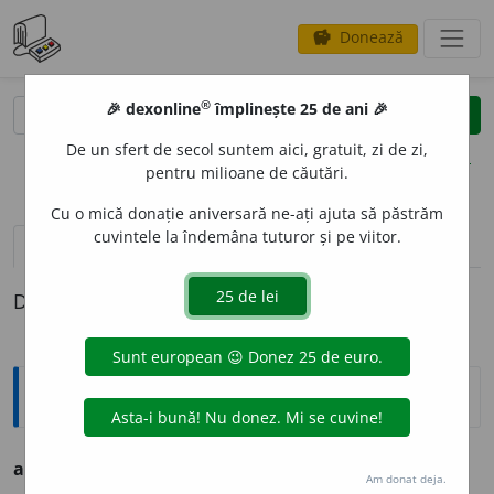
Donează
savings
®
®
🎉 dexonline
împlinește 25 de ani 🎉
caută
clear
search
De un sfert de secol suntem aici, gratuit, zi de zi,
opțiuni
pentru milioane de căutări.
Cu o mică donație aniversară ne-ați ajuta să păstrăm
cuvintele la îndemâna tuturor și pe viitor.
pronunție
(5)
volume_up
definiții (1)
Definiția cu ID-ul 219642:
Ortografice DOOM
absente
i
sm
s. n.
Am donat deja.