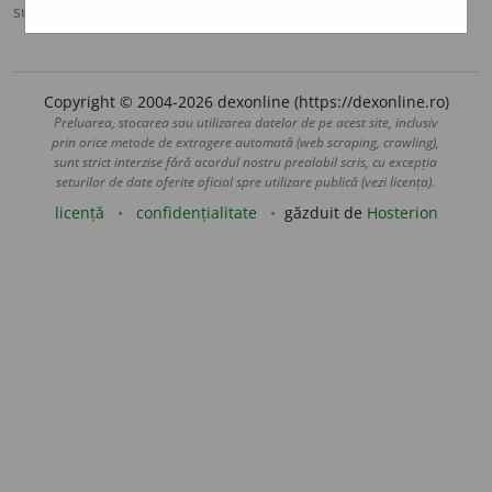
sursa:
Ortografic (2002)
adăugată de
siveco
acțiuni
Copyright © 2004-2026 dexonline (https://dexonline.ro)
Preluarea, stocarea sau utilizarea datelor de pe acest site, inclusiv
prin orice metode de extragere automată (web scraping, crawling),
sunt strict interzise fără acordul nostru prealabil scris, cu excepția
seturilor de date oferite oficial spre utilizare publică (vezi licența).
licență
confidențialitate
găzduit de
Hosterion