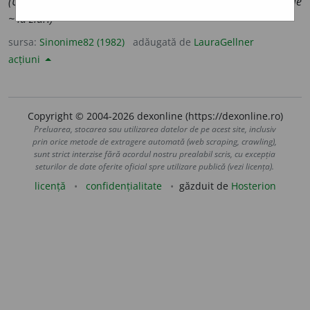
(Un ~ la o publicație.)
2.
adj.
(
înv.
) prenumăr
a
t.
(Persoanele
~ la ziar.)
sursa:
Sinonime82 (1982)
adăugată de
LauraGellner
acțiuni
Copyright © 2004-2026 dexonline (https://dexonline.ro)
Preluarea, stocarea sau utilizarea datelor de pe acest site, inclusiv
prin orice metode de extragere automată (web scraping, crawling),
sunt strict interzise fără acordul nostru prealabil scris, cu excepția
seturilor de date oferite oficial spre utilizare publică (vezi licența).
licență
confidențialitate
găzduit de
Hosterion