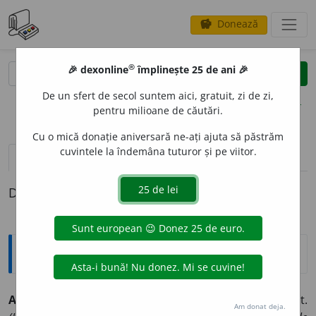
Donează
savings
®
®
🎉 dexonline
împlinește 25 de ani 🎉
caută
clear
search
De un sfert de secol suntem aici, gratuit, zi de zi,
opțiuni
pentru milioane de căutări.
Cu o mică donație aniversară ne-ați ajuta să păstrăm
cuvintele la îndemâna tuturor și pe viitor.
pronunție
(20)
volume_up
definiții (1)
Definiția cu ID-ul 966192:
Sinonime
ABON
A
T
s.
,
adj.
1.
s.
(
înv.
) prenumer
a
nt, subscrib
e
nt.
Am donat deja.