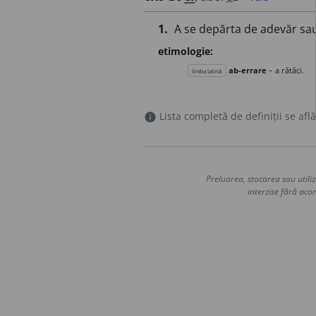
1.
A se depărta de adevăr sa
etimologie:
ab-errare
– a rătăci.
limba latină
Lista completă de definiții se află
info
Preluarea, stocarea sau utiliz
interzise fără acor