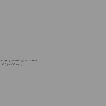
craping, crawling), sunt strict
lică (vezi licența).