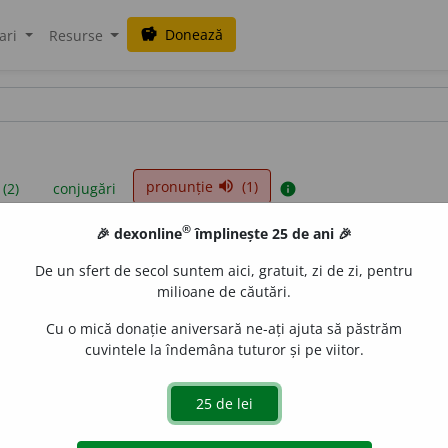
Donează
savings
ari
Resurse
pronunție
(1)
volume_up
 (2)
conjugări
info
®
🎉 dexonline
împlinește 25 de ani 🎉
iniții sunt compilate de echipa dexonline. Definițiile originale se af
De un sfert de secol suntem aici, gratuit, zi de zi, pentru
 Puteți reordona filele pe pagina de
preferințe
.
milioane de căutări.
Cu o mică donație aniversară ne-ați ajuta să păstrăm
cuvintele la îndemâna tuturor și pe viitor.
presii
exemple
surse