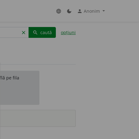
Anonim
language
dark_mode
person
caută
opțiuni
clear
search
lă pe fila