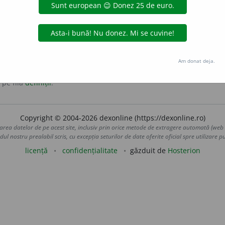
u de bunul-simț.
Am donat deja.
 pe fila
definiții
.
Copyright © 2004-2026 dexonline (https://dexonline.ro)
area datelor de pe acest site, inclusiv prin orice metode de extragere automată (web s
dul nostru prealabil scris, cu excepția seturilor de date oferite oficial spre utilizare pub
licență
confidențialitate
găzduit de
Hosterion