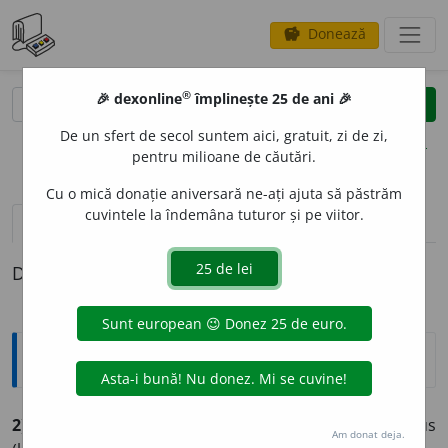
Donează
savings
®
®
🎉 dexonline
împlinește 25 de ani 🎉
caută
clear
search
De un sfert de secol suntem aici, gratuit, zi de zi,
opțiuni
pentru milioane de căutări.
Cu o mică donație aniversară ne-ați ajuta să păstrăm
cuvintele la îndemâna tuturor și pe viitor.
pronunție
(50)
volume_up
definiții (1)
Definiția cu ID-ul 1123820:
Explicative DEX
2) a
v. ajutător p. formarea pers. III sing. a perf. compus
Am donat deja.