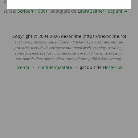
(lat.
habet;
it.
ha,
fr.
a
):
a fost
(în nord
o fost
).
sursa:
Scriban (1939)
adăugată de
LauraGellner
acțiuni
Copyright © 2004-2026 dexonline (https://dexonline.ro)
Preluarea, stocarea sau utilizarea datelor de pe acest site, inclusiv
prin orice metode de extragere automată (web scraping, crawling),
sunt strict interzise fără acordul nostru prealabil scris, cu excepția
seturilor de date oferite oficial spre utilizare publică (vezi licența).
licență
confidențialitate
găzduit de
Hosterion