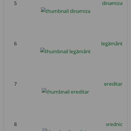
5
dinamiza
6
legământ
7
ereditar
8
vrednic