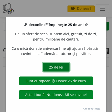
Donează
savings
®
®
🎉 dexonline
împlinește 25 de ani 🎉
caută
search
De un sfert de secol suntem aici, gratuit, zi de zi,
opțiuni
pentru milioane de căutări.
Cu o mică donație aniversară ne-ați ajuta să păstrăm
Cuvântul zilei, 24 martie 2026
cuvintele la îndemâna tuturor și pe viitor.
chevron_left
chevron_right
© imagine
Ștefania
BOJ
O
C,
bojoci,
s. m.
(
Pop.
) Plămân (mai ales de
animale). ◊
Expr.
(
Fam.
)
E numai bojoci
= e foarte
slab, dar foarte activ și plin de pasiune și
entuziasm. [
Var.
: (
reg.
)
bojog
s. m.
] –
Et. nec.
Am donat deja.