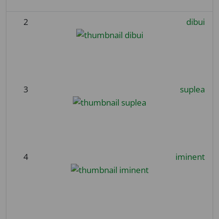
2
dibui
3
suplea
4
iminent