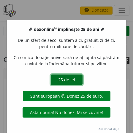
Donează
savings
®
®
🎉 dexonline
împlinește 25 de ani 🎉
caută
search
De un sfert de secol suntem aici, gratuit, zi de zi,
opțiuni
pentru milioane de căutări.
Cu o mică donație aniversară ne-ați ajuta să păstrăm
Cuvântul zilei, 24 martie 2022
cuvintele la îndemâna tuturor și pe viitor.
chevron_left
chevron_right
© imagine
Ștefania
3
camer
a
ta
sf
[
At:
DN
/
Pl:
~te
/
E:
it
camerata
] Grup
de intelectuali melomani.
sursa:
MDA2 (2010)
adăugată de
blaurb.
acțiuni
Am donat deja.