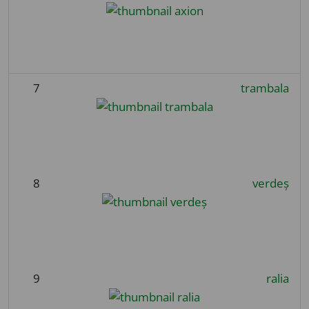
7
trambala
8
verdeș
9
ralia