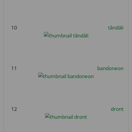
10
tândăli
11
bandoneon
12
dront