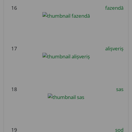
16
fazendă
17
alișveriș
18
sas
19
șod