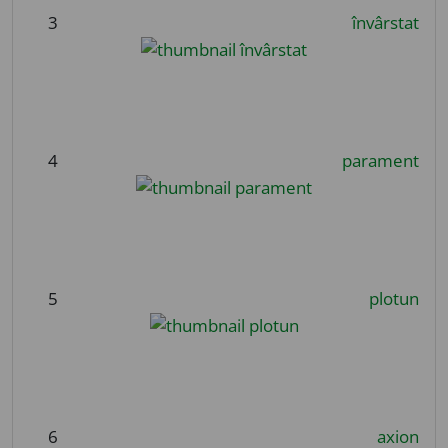
3
învârstat
4
parament
5
plotun
6
axion