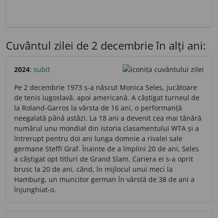
Cuvântul zilei de 2 decembrie în alți ani:
2024
:
subit
Pe 2 decembrie 1973 s-a născut Monica Seles, jucătoare
de tenis iugoslavă, apoi americană. A câștigat turneul de
la Roland-Garros la vârsta de 16 ani, o performanță
neegalată până astăzi. La 18 ani a devenit cea mai tânără
numărul unu mondial din istoria clasamentului WTA și a
întrerupt pentru doi ani lunga domnie a rivalei sale
germane Steffi Graf. Înainte de a împlini 20 de ani, Seles
a câștigat opt titluri de Grand Slam. Cariera ei s-a oprit
brusc la 20 de ani, când, în mijlocul unui meci la
Hamburg, un muncitor german în vârstă de 38 de ani a
înjunghiat-o.