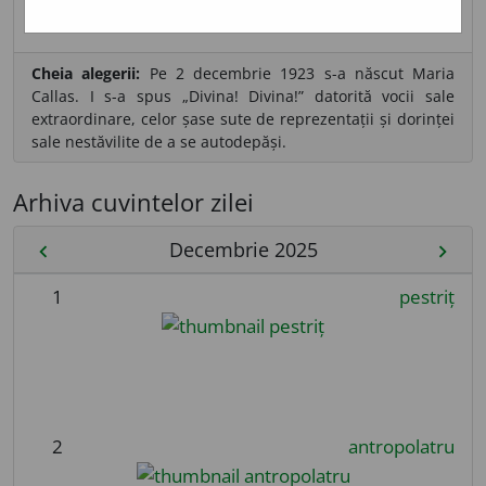
sursa:
DN (1986)
adăugată de
LauraGellner
acțiuni
Cheia alegerii:
Pe 2 decembrie 1923 s-a născut Maria
Callas. I s-a spus „Divina! Divina!” datorită vocii sale
extraordinare, celor șase sute de reprezentații și dorinței
sale nestăvilite de a se autodepăși.
Arhiva cuvintelor zilei
Decembrie 2025
chevron_left
chevron_right
1
pestriț
2
antropolatru