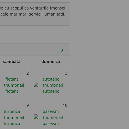
e cu scopul ca veniturile imensei
cele mai mari servicii umanității.
chevron_right
sâmbătă
duminică
2
3
flotant
autotelic
9
10
turbincă
paseism