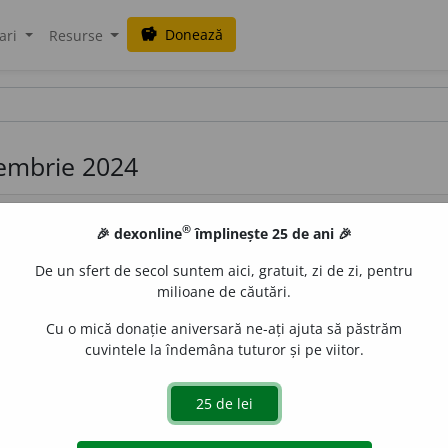
Donează
savings
ari
Resurse
iembrie 2024
®
🎉 dexonline
împlinește 25 de ani 🎉
De un sfert de secol suntem aici, gratuit, zi de zi, pentru
milioane de căutări.
Cu o mică donație aniversară ne-ați ajuta să păstrăm
 236 /
P:
la-u-re-a
/
Pzi:
~e
e
z
/
E:
laureat
]
1
vt
A acorda un
cuvintele la îndemâna tuturor și pe viitor.
auri.
3
vt
A
acoperi de glorie.
4-5
vtr
(A
face să treacă sau) a 
e
LauraGellner
acțiuni