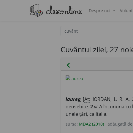
Despre noi
Volunt
®
Cuvântul zilei, 27 no
chevron_left
laure
a
[
At:
IORDAN, L. R. A.
deosebite.
2
vt
A încununa cu l
unele țări, ca Italia.
sursa:
MDA2 (2010)
adăugată d