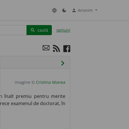
Anonim
language
dark_mode
person
caută
opțiuni
search
chevron_right
imagine ©
Cristina Monea
 înalt premiu pentru merite
trece examenul de doctorat, în