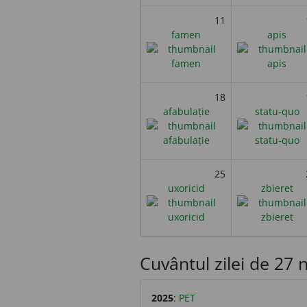
11
famen
apis
18
afabulație
statu-quo
25
uxoricid
zbieret
Cuvântul zilei de 27 n
2025
:
PET