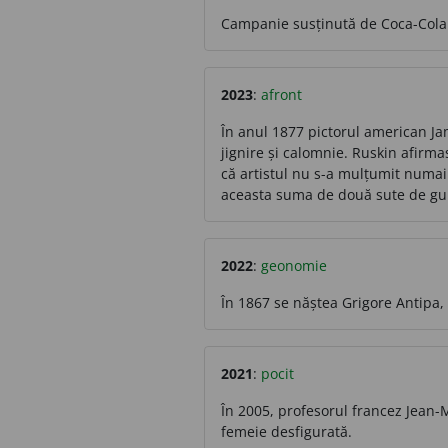
Campanie susținută de Coca-Cola
2023
:
afront
În anul 1877 pictorul american Jam
jignire și calomnie. Ruskin afirmas
că artistul nu s-a mulțumit numai 
aceasta suma de două sute de gu
2022
:
geonomie
În 1867 se năștea Grigore Antipa, 
2021
:
pocit
În 2005, profesorul francez Jean-
femeie desfigurată.