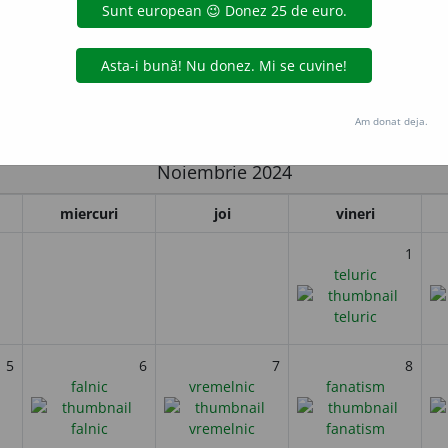
el semnează ultimul său testament prin care înființează o fundați
are an sub formă de premii celor care, în anul precedent, au adus 
i
Am donat deja.
Noiembrie 2024
miercuri
joi
vineri
1
teluric
5
6
7
8
falnic
vremelnic
fanatism