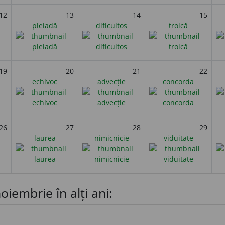
12
13
14
15
pleiadă
dificultos
troică
19
20
21
22
echivoc
advecție
concorda
26
27
28
29
laurea
nimicnicie
viduitate
oiembrie în alți ani: