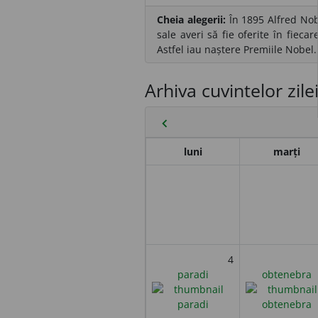
Cheia alegerii:
În 1895 Alfred Nob
sale averi să fie oferite în fiec
Astfel iau naștere Premiile Nobel.
Arhiva cuvintelor zile
chevron_left
luni
marți
4
paradi
obtenebra