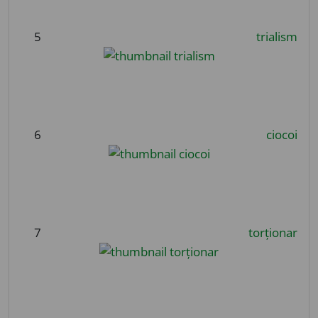
5
trialism
6
ciocoi
7
torționar