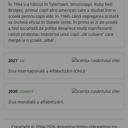
În 1954 s-a născut în Tylertown, Mississippi, Ruby Nell
Bridges, primul copil afro-american care a studiat într-o
școală pentru copii albi, în 1960, când segregarea școlară
se încheia oficial în Statele Unite. În prima ei zi de școală
a fost escortată de poliție deoarece mulți manifestanți
rasiști protestau împotriva unui copil „de culoare” care
merge la o școală „albă”.
2021
:
sic
Ziua Internațională a Alfabetizării (ONU)
2020
:
sloveni
Ziua mondială a alfabetizării.
Copyright © 2004-2026 dexonline (https://dexonline.ro)