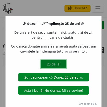
Donează
savings
®
®
🎉 dexonline
împlinește 25 de ani 🎉
caută
search
De un sfert de secol suntem aici, gratuit, zi de zi,
opțiuni
pentru milioane de căutări.
Cuvântul zilei, 8 septembrie
Cu o mică donație aniversară ne-ați ajuta să păstrăm
2023
cuvintele la îndemâna tuturor și pe viitor.
chevron_left
chevron_right
© imagine
Ramona
BROD
I
,
brodesc,
vb.
IV. (
Pop.
și
fam.
)
1.
Tranz.
(Adesea
ir.
) A sfârși cu bine un lucru, a (o) nimeri
(adesea din întâmplare). ◊
Loc. adv.
Pe brodite
= la
Am donat deja.