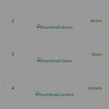
2
dicton
3
fason
4
conteni