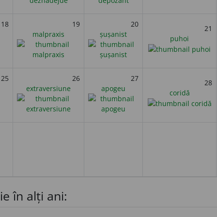
18
19
20
21
malpraxis
șușanist
puhoi
25
26
27
28
extraversiune
apogeu
coridă
e în alți ani: