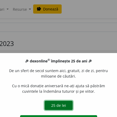
Donează
savings
ari
Resurse
 2023
®
🎉 dexonline
împlinește 25 de ani 🎉
De un sfert de secol suntem aici, gratuit, zi de zi, pentru
milioane de căutări.
Cu o mică donație aniversară ne-ați ajuta să păstrăm
ar din America de Sud, din ale cărui frunze se prepară ceai. 
cuvintele la îndemâna tuturor și pe viitor.
uraGellner
acțiuni
gentinei. Mate este considerată băutura tradițională în Argentina.