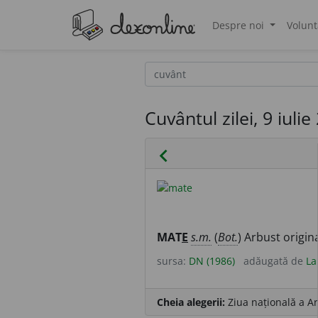
Despre noi
Volunt
®
Cuvântul zilei, 9 iulie
chevron_left
MAT
E
s.m.
(
Bot.
) Arbust origin
sursa:
DN (1986)
adăugată de
La
Cheia alegerii:
Ziua națională a Ar