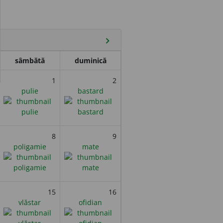
chevron_right
sâmbătă
duminică
1
2
pulie
bastard
8
9
poligamie
mate
15
16
vlăstar
ofidian