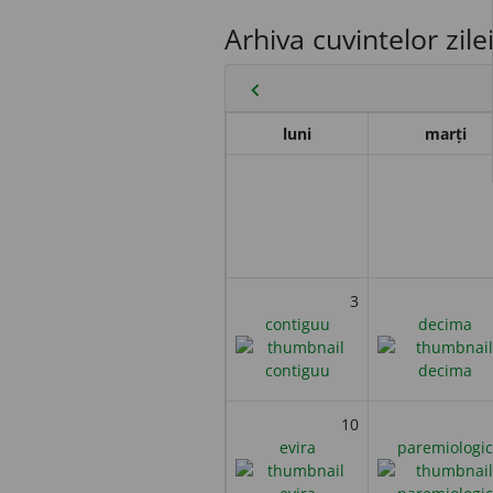
Arhiva cuvintelor zile
chevron_left
luni
marți
3
contiguu
decima
10
evira
paremiologic