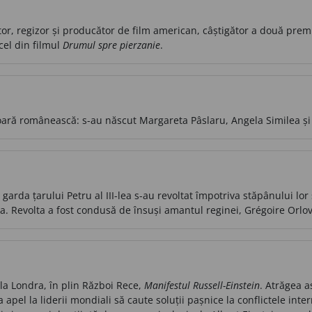
or, regizor și producător de film american, câștigător a două prem
cel din filmul
Drumul spre pierzanie
.
ară românească: s-au născut Margareta Pâslaru, Angela Similea și
n garda țarului Petru al III-lea s-au revoltat împotriva stăpânului l
ina. Revolta a fost condusă de însuși amantul reginei, Grégoire Orlov
 la Londra, în plin Război Rece,
Manifestul Russell-Einstein
. Atrăgea a
apel la liderii mondiali să caute soluții pașnice la conflictele inte