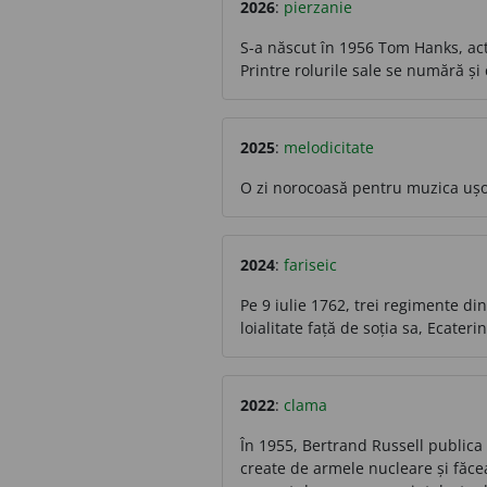
2026
:
pierzanie
S-a născut în 1956 Tom Hanks, act
Printre rolurile sale se numără și 
2025
:
melodicitate
O zi norocoasă pentru muzica ușo
2024
:
fariseic
Pe 9 iulie 1762, trei regimente di
loialitate față de soția sa, Ecater
2022
:
clama
În 1955, Bertrand Russell publica
create de armele nucleare și făcea 