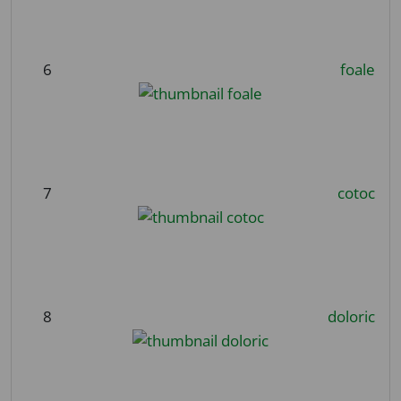
6
foale
7
cotoc
8
doloric