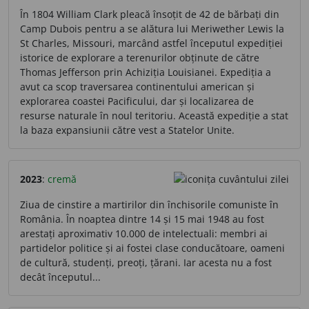
În 1804 William Clark pleacă însoțit de 42 de bărbați din
Camp Dubois pentru a se alătura lui Meriwether Lewis la
St Charles, Missouri, marcând astfel începutul expediției
istorice de explorare a terenurilor obținute de către
Thomas Jefferson prin Achiziția Louisianei. Expediția a
avut ca scop traversarea continentului american și
explorarea coastei Pacificului, dar și localizarea de
resurse naturale în noul teritoriu. Această expediție a stat
la baza expansiunii către vest a Statelor Unite.
2023
:
cremă
Ziua de cinstire a martirilor din închisorile comuniste în
România. În noaptea dintre 14 și 15 mai 1948 au fost
arestați aproximativ 10.000 de intelectuali: membri ai
partidelor politice și ai fostei clase conducătoare, oameni
de cultură, studenți, preoți, țărani. Iar acesta nu a fost
decât începutul...