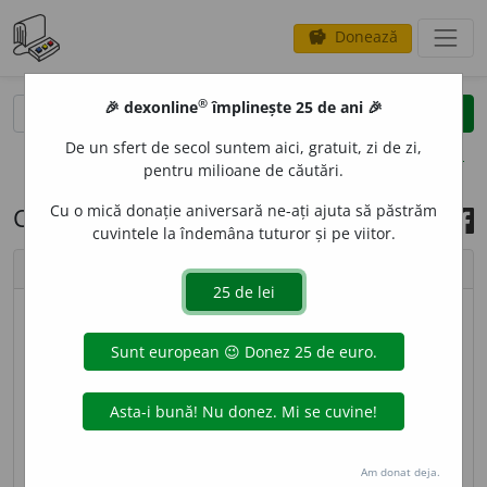
Donează
savings
®
®
🎉 dexonline
împlinește 25 de ani 🎉
caută
search
De un sfert de secol suntem aici, gratuit, zi de zi,
opțiuni
pentru milioane de căutări.
Cu o mică donație aniversară ne-ați ajuta să păstrăm
Cuvântul zilei, 14 mai 2022
cuvintele la îndemâna tuturor și pe viitor.
chevron_left
chevron_right
imagine ©
Andrea Homorodean
oc
a
rnic, ~ă
[
At:
(
cca
1618) GCR I, 50/11 /
Pl
:
~ici, ~ice
/
E:
ocară
+
-nic
] (
Înv
)
1
a
Vrednic de ocară
Si:
rușinos.
2
smf
Defăimător.
Am donat deja.
sursa:
MDA2 (2010)
adăugată de
LauraGellner
acțiuni