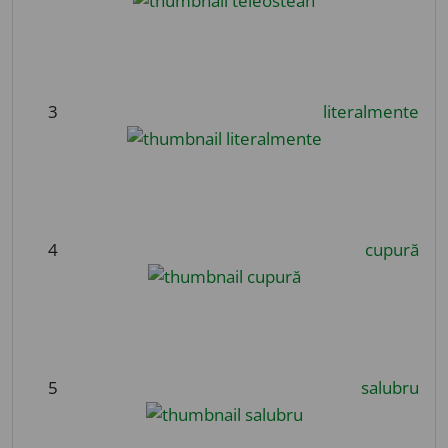
3
literalmente
4
cupură
5
salubru