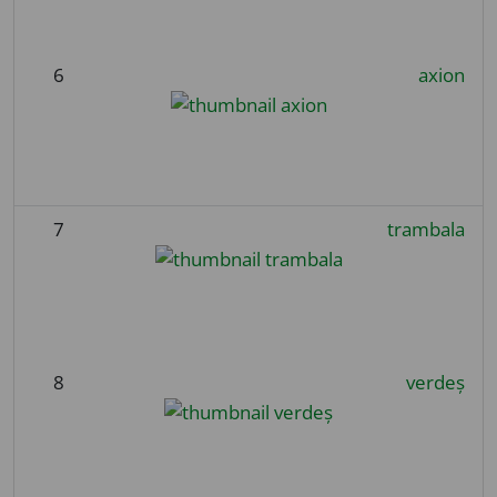
6
axion
7
trambala
8
verdeș