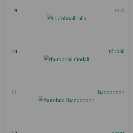
9
ralia
10
tândăli
11
bandoneon