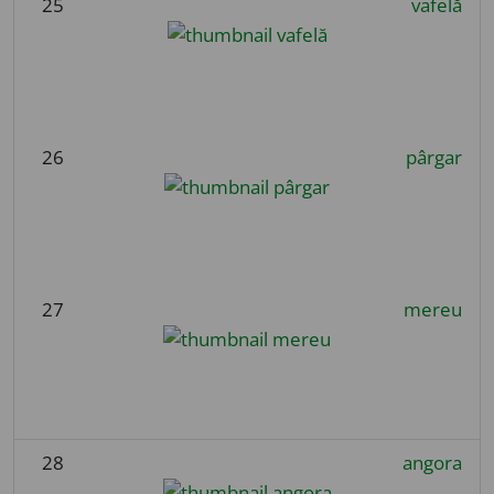
25
vafelă
26
pârgar
27
mereu
28
angora