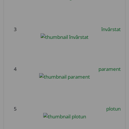
3
învârstat
4
parament
5
plotun