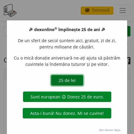
Donează
savings
®
®
🎉 dexonline
împlinește 25 de ani 🎉
caută
search
De un sfert de secol suntem aici, gratuit, zi de zi,
opțiuni
pentru milioane de căutări.
Cu o mică donație aniversară ne-ați ajuta să păstrăm
Cuvântul zilei, 22 martie 2022
cuvintele la îndemâna tuturor și pe viitor.
chevron_left
chevron_right
© imagine
Ștefania
ETI
A
J,
etiaje,
s. n.
Nivel de referință al unui curs de
apă, stabilit pe baza nivelurilor minime anuale pe o
perioadă îndelungată de observație și în raport cu
care se măsoară cotele apelor. [
Pr.
:
-ti-aj
] – Din
fr.
Am donat deja.