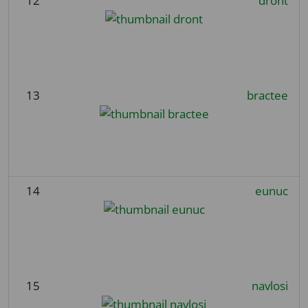
12
dront
13
bractee
14
eunuc
15
navlosi