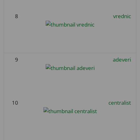
8
vrednic
9
adeveri
10
centralist