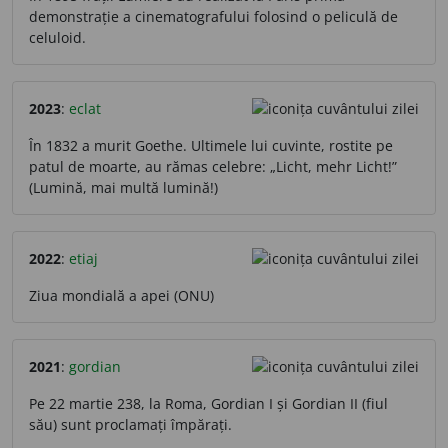
demonstrație a cinematografului folosind o peliculă de
celuloid.
2023
:
eclat
În 1832 a murit Goethe. Ultimele lui cuvinte, rostite pe
patul de moarte, au rămas celebre: „Licht, mehr Licht!”
(Lumină, mai multă lumină!)
2022
:
etiaj
Ziua mondială a apei (ONU)
2021
:
gordian
Pe 22 martie 238, la Roma, Gordian I și Gordian II (fiul
său) sunt proclamați împărați.