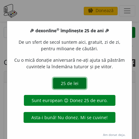
Donează
savings
®
®
🎉 dexonline
împlinește 25 de ani 🎉
caută
search
De un sfert de secol suntem aici, gratuit, zi de zi,
opțiuni
pentru milioane de căutări.
Cu o mică donație aniversară ne-ați ajuta să păstrăm
Cuvântul zilei, 22 martie 2026
cuvintele la îndemâna tuturor și pe viitor.
chevron_left
chevron_right
© imagine
Ștefania
SURP
A
,
surp,
vb.
I.
1.
Refl.
(Despre maluri,
povârnișuri etc.; la
pers.
3) A se prăbuși prin
măcinare; (despre ziduri, clădiri) a se dărâma, a se
prăvăli, a se nărui. ♦
Tranz.
A doborî la pământ; a
Am donat deja.