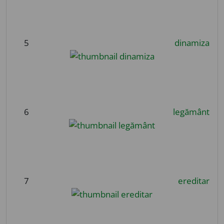
5
dinamiza
6
legământ
7
ereditar