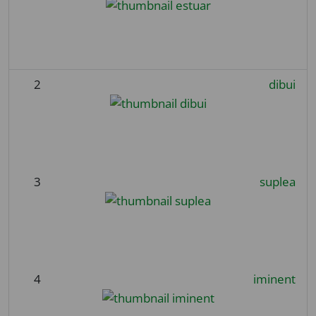
2
dibui
3
suplea
4
iminent