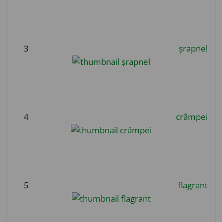
3
șrapnel
4
crâmpei
5
flagrant