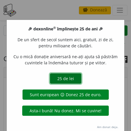
Donează
savings
®
®
🎉 dexonline
împlinește 25 de ani 🎉
caută
search
De un sfert de secol suntem aici, gratuit, zi de zi,
opțiuni
pentru milioane de căutări.
Cu o mică donație aniversară ne-ați ajuta să păstrăm
Cuvântul zilei, 21 iunie 2021
cuvintele la îndemâna tuturor și pe viitor.
chevron_left
chevron_right
© imagine
Raluca - Miolk
MICROSI
O
N,
microsioane,
s. n.
Disc muzical de
calitate superioară care are șanțul de înregistrare
extrem de fin și turație redusă. [
Pr.
:
-si-on
] – Din
fr.
microsillon.
Am donat deja.