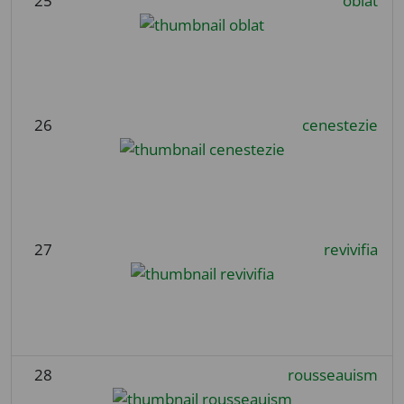
25
oblat
26
cenestezie
27
revivifia
28
rousseauism