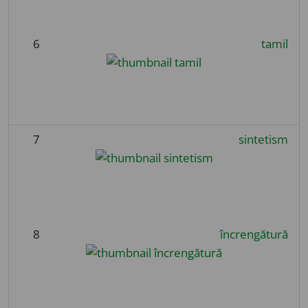
6
tamil
7
sintetism
8
încrengătură