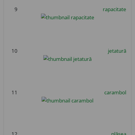
9
rapacitate
10
jetatură
11
carambol
12
plăsea