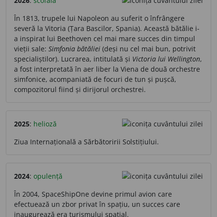
2026
:
scofală
În 1813, trupele lui Napoleon au suferit o înfrângere
severă la Vitoria (Țara Bascilor, Spania). Această bătălie i-
a inspirat lui Beethoven cel mai mare succes din timpul
vieții sale:
Simfonia bătăliei
(deși nu cel mai bun, potrivit
specialiștilor). Lucrarea, intitulată și
Victoria lui Wellington
,
a fost interpretată în aer liber la Viena de două orchestre
simfonice, acompaniată de focuri de tun și pușcă,
compozitorul fiind și dirijorul orchestrei.
2025
:
helioză
Ziua Internațională a Sărbătoririi Solstițiului.
2024
:
opulență
În 2004, SpaceShipOne devine primul avion care
efectuează un zbor privat în spațiu, un succes care
inaugurează era turismului spațial.