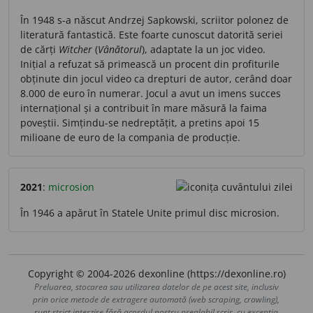
În 1948 s-a născut Andrzej Sapkowski, scriitor polonez de
literatură fantastică. Este foarte cunoscut datorită seriei
de cărți
Witcher
(
Vânătorul
), adaptate la un joc video.
Inițial a refuzat să primească un procent din profiturile
obținute din jocul video ca drepturi de autor, cerând doar
8.000 de euro în numerar. Jocul a avut un imens succes
internațional și a contribuit în mare măsură la faima
poveștii. Simțindu-se nedreptățit, a pretins apoi 15
milioane de euro de la compania de producție.
2021
:
microsion
În 1946 a apărut în Statele Unite primul disc microsion.
Copyright © 2004-2026 dexonline (https://dexonline.ro)
Preluarea, stocarea sau utilizarea datelor de pe acest site, inclusiv
prin orice metode de extragere automată (web scraping, crawling),
sunt strict interzise fără acordul nostru prealabil scris, cu excepția