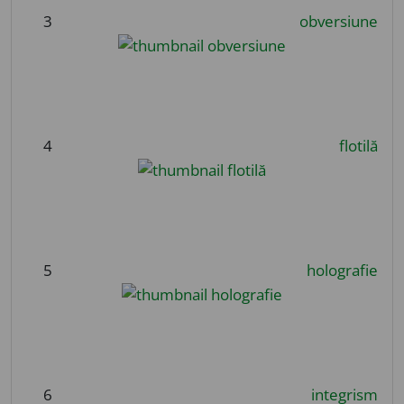
3
obversiune
4
flotilă
5
holografie
6
integrism