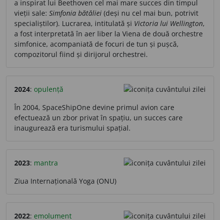
a inspirat lui Beethoven cel mai mare succes din timpul
vieții sale:
Simfonia bătăliei
(deși nu cel mai bun, potrivit
specialiștilor). Lucrarea, intitulată și
Victoria lui Wellington
,
a fost interpretată în aer liber la Viena de două orchestre
simfonice, acompaniată de focuri de tun și pușcă,
compozitorul fiind și dirijorul orchestrei.
2024
:
opulență
În 2004, SpaceShipOne devine primul avion care
efectuează un zbor privat în spațiu, un succes care
inaugurează era turismului spațial.
2023
:
mantra
Ziua Internațională Yoga (ONU)
2022
:
emolument