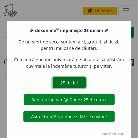
Donează
savings
®
®
🎉 dexonline
împlinește 25 de ani 🎉
caută
search
De un sfert de secol suntem aici, gratuit, zi de zi,
opțiuni
pentru milioane de căutări.
Cu o mică donație aniversară ne-ați ajuta să păstrăm
Cuvântul zilei, 21 iunie 2025
cuvintele la îndemâna tuturor și pe viitor.
chevron_left
chevron_right
© imagine
Ștefania
HELI
O
ZĂ,
helioze,
s. f.
(
Livr.
) Insolație. [
Pr.
:
-li-o-
] –
Din
fr.
héliose.
sursa:
DEX '96 (1996)
adăugată de
gall
acțiuni
Am donat deja.