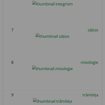
7
sățios
8
misologie
9
trâmbița