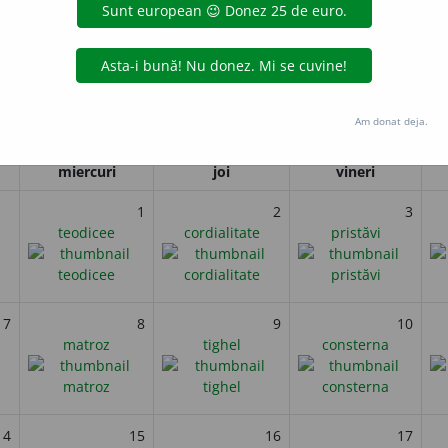
Elias Howe, inventator american, pionier în dezvoltarea mașinilor 
i
Am donat deja.
Iulie 2020
miercuri
joi
vineri
1
2
3
teodicee
cordialitate
pristăvi
7
8
9
10
matroz
tighel
consterna
14
15
16
17