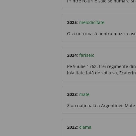
Printre rolurile sale se numără și 
2025
:
melodicitate
O zi norocoasă pentru muzica ușo
2024
:
fariseic
Pe 9 iulie 1762, trei regimente di
loialitate față de soția sa, Ecater
2023
:
mate
Ziua națională a Argentinei. Mate
2022
:
clama