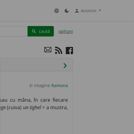
Anonim
language
dark_mode
person
caută
opțiuni
search
chevron_right
© imagine
Ramona
 sau cu mâna, în care fiecare
age
(cuiva)
un tighel
= a mustra,