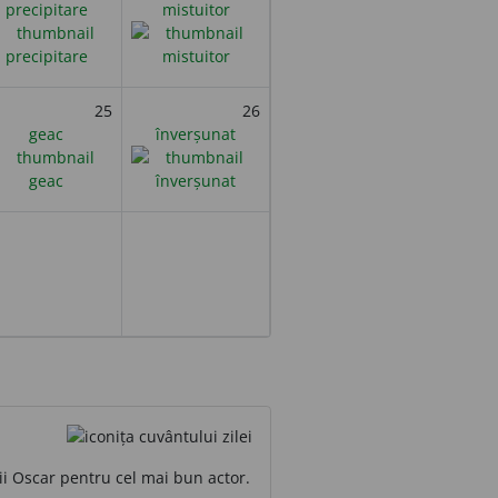
precipitare
mistuitor
25
26
geac
înverșunat
ii Oscar pentru cel mai bun actor.