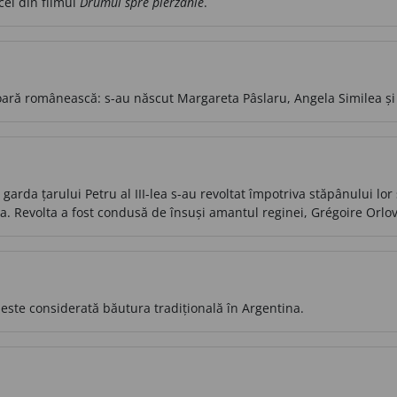
cel din filmul
Drumul spre pierzanie
.
ară românească: s-au născut Margareta Pâslaru, Angela Similea și
n garda țarului Petru al III-lea s-au revoltat împotriva stăpânului l
ina. Revolta a fost condusă de însuși amantul reginei, Grégoire Orlov
 este considerată băutura tradițională în Argentina.