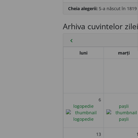
Cheia alegerii:
S-a născut în 1819 
Arhiva cuvintelor zile
chevron_left
luni
marți
6
logopedie
pașli
13