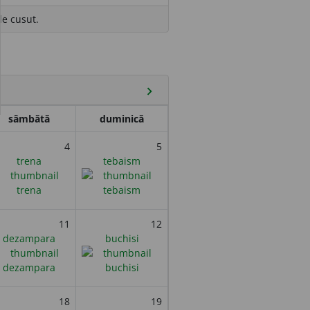
de cusut.
chevron_right
sâmbătă
duminică
4
5
trena
tebaism
11
12
dezampara
buchisi
18
19