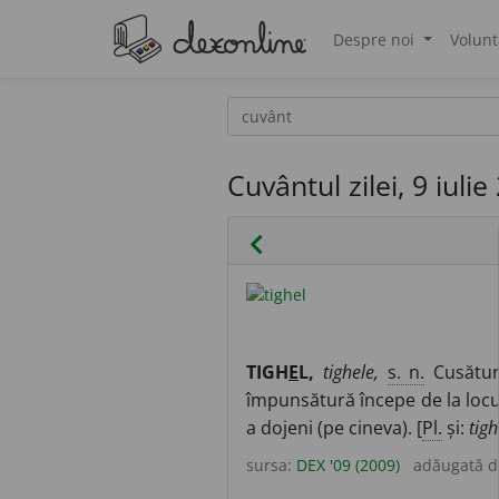
Despre noi
Volunt
®
Cuvântul zilei, 9 iulie
chevron_left
TIGH
E
L,
tighele,
s. n.
Cusătură
împunsătură începe de la locu
a dojeni (pe cineva). [
Pl.
și:
tigh
sursa:
DEX '09 (2009)
adăugată 