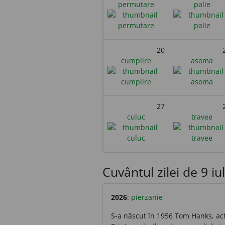
permutare
palie
20
cumplire
asoma
27
culuc
travee
Cuvântul zilei de 9 iuli
2026
:
pierzanie
S-a născut în 1956 Tom Hanks, act