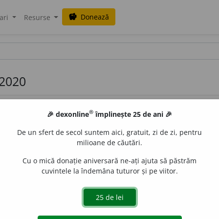
Donează
savings
ari
Resurse
 2020
®
🎉 dexonline
împlinește 25 de ani 🎉
De un sfert de secol suntem aici, gratuit, zi de zi, pentru
milioane de căutări.
Cu o mică donație aniversară ne-ați ajuta să păstrăm
 vizibilă, foarte măruntă și regulată, făcută cu mașina
cuvintele la îndemâna tuturor și pe viitor.
l ultimei împunsături precedente. ◊
Expr.
(
Pop.
și
fam.
)
A tr
eluri
] – Din
tc.
teğel.
de
blaurb.
acțiuni