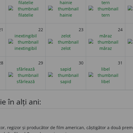
filatelie
hainie
tern
21
22
23
24
inextingibil
zelot
măraz
28
29
30
31
sfârlează
sapid
libel
e în alți ani:
or, regizor și producător de film american, câștigător a două prem