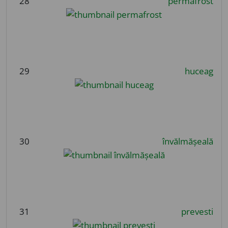
28
permafrost
29
huceag
30
învălmășeală
31
prevesti