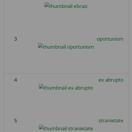
3
oportunism
4
ex abrupto
5
stranietate