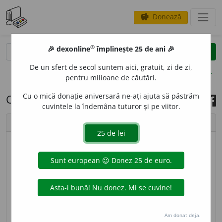
Donează
savings
®
®
🎉 dexonline
împlinește 25 de ani 🎉
caută
search
De un sfert de secol suntem aici, gratuit, zi de zi,
opțiuni
pentru milioane de căutări.
Cu o mică donație aniversară ne-ați ajuta să păstrăm
Cuvântul zilei, 12 mai 2026
cuvintele la îndemâna tuturor și pe viitor.
chevron_left
chevron_right
© imagine
Ștefania
MORD
A
CE
adj.
invar.
(
Livr.
) Mușcător (
2
). – Din
lat.
mordacis.
sursa:
DEX '09 (2009)
adăugată de
LauraGellner
Am donat deja.
acțiuni