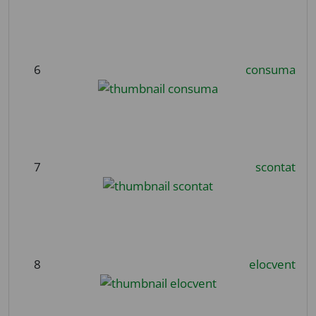
6
consuma
7
scontat
8
elocvent