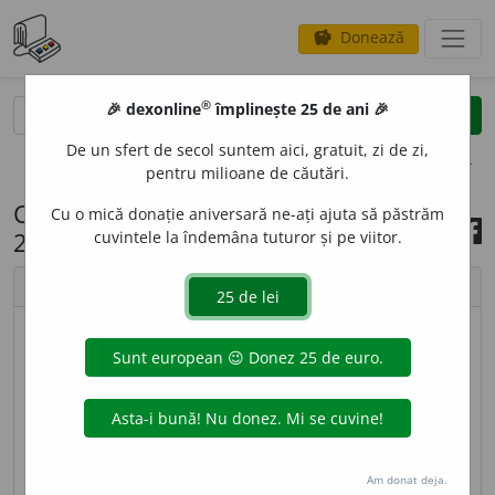
Donează
savings
®
®
🎉 dexonline
împlinește 25 de ani 🎉
caută
search
De un sfert de secol suntem aici, gratuit, zi de zi,
opțiuni
pentru milioane de căutări.
Cuvântul zilei, 9 februarie
Cu o mică donație aniversară ne-ați ajuta să păstrăm
2026
cuvintele la îndemâna tuturor și pe viitor.
chevron_left
chevron_right
© imagine
Ramona
SMER
I
T, -Ă,
smeriți, -te,
adj.
Umil, supus,
respectuos; modest. ♦ (
Bis.
) Cucernic, evlavios, pios.
–
V.
smeri.
Am donat deja.