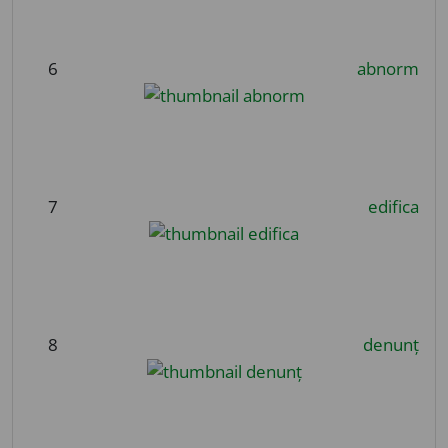
6
abnorm
7
edifica
8
denunț