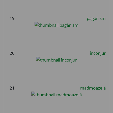
19
păgânism
20
înconjur
21
madmoazelă