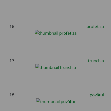
16
profetiza
17
trunchia
18
povățui