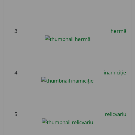
3
hermă
4
inamiciție
5
relicvariu