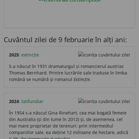
Cuvântul zilei de 9 februarie în alți ani:
2025
:
extincție
S-a născut în 1931 dramaturgul și romancierul austriac
Thomas Bernhard. Printre lucrările sale traduse în limba
română se numără și romanul
Extincție
.
2024
:
latifundiar
În 1954 s-a născut Gina Rinehart, cea mai bogată femeie
din Australia (și din lume în 2012) și, de asemenea, cel
mai mare proprietar de terenuri: prin intermediul
companiilor sale, ea deține 12 milioane de hectare, adică
1,2% din terenurile Australiei.