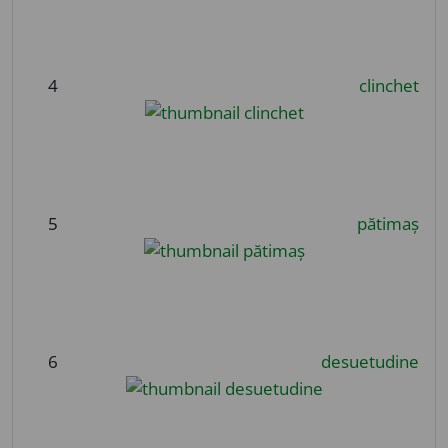
4
clinchet
5
pătimaș
6
desuetudine