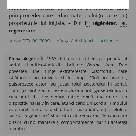
primeni, a (se) înnoi, a (se) înviora.
3.
Tranz.
A
readuce în condiții de folosire un material uzat,
prin procedee care redau materialului (o parte din)
proprietățile lui inițiale. – Din
fr.
régénérer,
lat.
regenerare.
sursa:
DEX '09 (2009)
adăugată de
blaurb.
acțiuni
Cheia alegerii:
În 1963 debutează la televizor popularul
serial științifico-fantastic britanic
Doctor Who
. Este
povestea unei ființe extraterestre, „Doctorul”, care
călătorește în univers și în timp. Până în prezent,
paisprezece actori au jucat rolul Doctorului în serial.
Tranziția dintre actori este inclusă în intriga serialului, cu
conceptul de regenerare într-o nouă încarnare, un
dispozitiv narativ în care, atunci când un Lord al Timpului
este rănit mortal sau slăbit din cauza bătrâneții, celulele
sale se regenerează și acesta este reîncarnat într-un corp
diferit, cu noi maniere și comportamente, dar cu aceleași
amintiri.