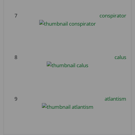
7
conspirator
8
calus
9
atlantism