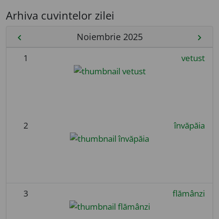
Arhiva cuvintelor zilei
Noiembrie 2025
chevron_left
chevron_right
1
vetust
2
învăpăia
3
flămânzi