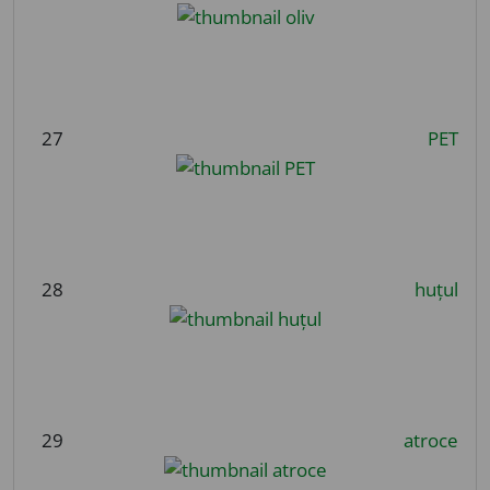
27
PET
28
huțul
29
atroce