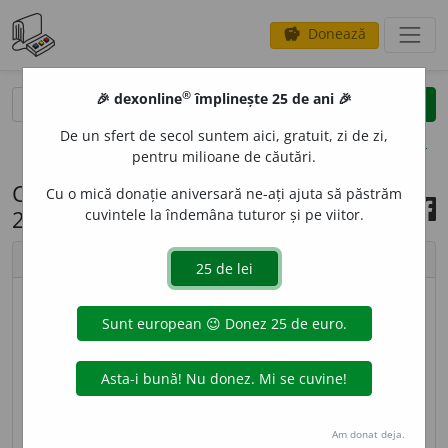
Donează
savings
®
®
🎉 dexonline
împlinește 25 de ani 🎉
caută
search
De un sfert de secol suntem aici, gratuit, zi de zi,
opțiuni
pentru milioane de căutări.
Cuvântul zilei, 23 noiembrie
Cu o mică donație aniversară ne-ați ajuta să păstrăm
2025
cuvintele la îndemâna tuturor și pe viitor.
chevron_left
chevron_right
© imagine
Ștefania
REGENER
A
,
regenerez,
vb.
I.
1.
Refl.
(Despre organe
sau țesuturi) A se reface.
2.
Tranz.
și
refl.
Fig.
A
reveni sau a face să revină la viață nouă; a (se)
Am donat deja.