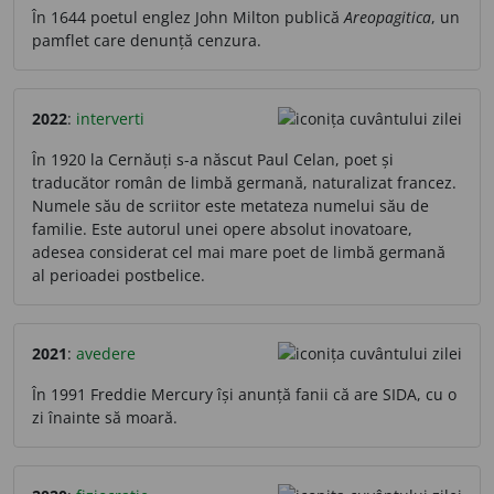
În 1644 poetul englez John Milton publică
Areopagitica
, un
pamflet care denunță cenzura.
2022
:
interverti
În 1920 la Cernăuți s-a născut Paul Celan, poet și
traducător român de limbă germană, naturalizat francez.
Numele său de scriitor este metateza numelui său de
familie. Este autorul unei opere absolut inovatoare,
adesea considerat cel mai mare poet de limbă germană
al perioadei postbelice.
2021
:
avedere
În 1991 Freddie Mercury își anunță fanii că are SIDA, cu o
zi înainte să moară.