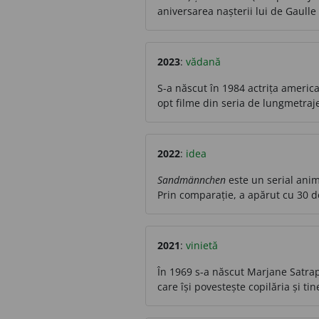
aniversarea nașterii lui de Gaulle 
2023
:
vădană
S-a născut în 1984 actrița americ
opt filme din seria de lungmetraj
2022
:
idea
Sandmännchen
este un serial anim
Prin comparație, a apărut cu 30 d
2021
:
vinietă
În 1969 s-a născut Marjane Satrap
care își povestește copilăria și ti