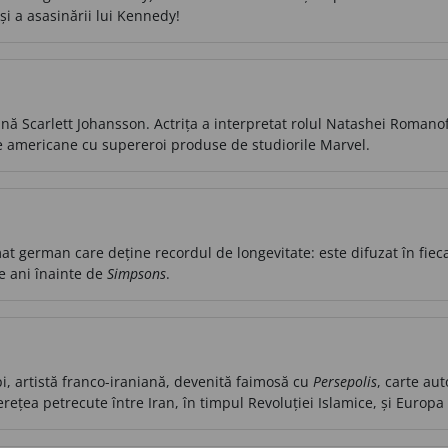
și a asasinării lui Kennedy!
ană Scarlett Johansson. Actrița a interpretat rolul Natashei Roman
e americane cu supereroi produse de studiorile Marvel.
at german care deține recordul de longevitate: este difuzat în fie
e ani înainte de
Simpsons
.
i, artistă franco-iraniană, devenită faimosă cu
Persepolis
, carte au
nerețea petrecute între Iran, în timpul Revoluției Islamice, și Europa