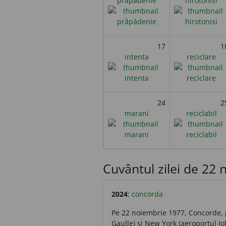
prăpădenie
hirotonisi
17
1
intenta
reciclare
24
2
marani
reciclabil
Cuvântul zilei de 22 n
2024
:
concorda
Pe 22 noiembrie 1977, Concorde, p
Gaulle) și New York (aeroportul Jo