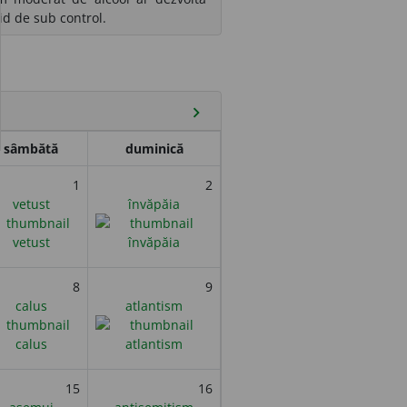
pid de sub control.
chevron_right
sâmbătă
duminică
1
2
vetust
învăpăia
8
9
calus
atlantism
15
16