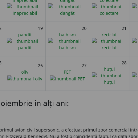
inapreciabil
dangăt
colectare
8
19
20
21
pandit
balbism
reciclat
5
28
26
27
huțul
oliv
PET
oiembrie în alți ani:
rimul avion civil supersonic, a efectuat primul zbor comercial într
hn-Fitzgerald Kennedy). Nu a fost o coincidență faptul că data zbor