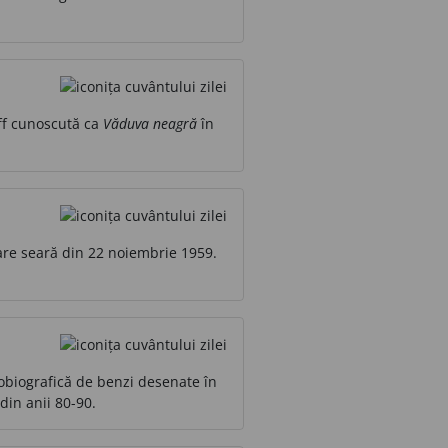
off cunoscută ca
Văduva neagră
în
care seară din 22 noiembrie 1959.
tobiografică de benzi desenate în
 din anii 80-90.