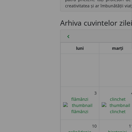
creativitatea și ar îmbunătății via
Arhiva cuvintelor zile
chevron_left
luni
marți
3
flămânzi
clinchet
10
1