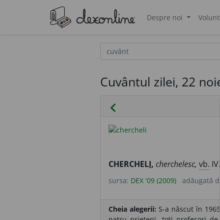
Despre noi
Volunt
®
Cuvântul zilei, 22 no
chevron_left
CHERCHEL
I
,
cherchelesc,
vb.
IV
sursa:
DEX '09 (2009)
adăugată 
Cheia alegerii:
S-a născut în 1965
patru prieteni, toți profesori 