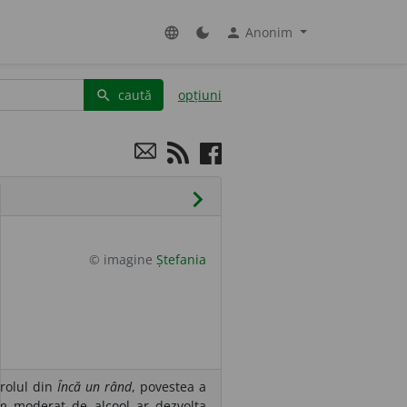
Anonim
language
dark_mode
person
caută
opțiuni
search
chevron_right
© imagine
Ștefania
 rolul din
Încă un rând
, povestea a
um moderat de alcool ar dezvolta