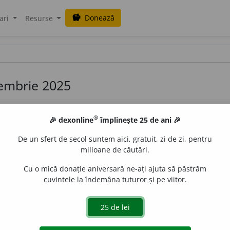
Donează
savings
ari
Resurse
iembrie 2025
®
🎉 dexonline
împlinește 25 de ani 🎉
De un sfert de secol suntem aici, gratuit, zi de zi, pentru
milioane de căutări.
Cu o mică donație aniversară ne-ați ajuta să păstrăm
.
Refl.
(
Fam.
) A se îmbăta (ușor); a se ameți. –
Et. nec.
cuvintele la îndemâna tuturor și pe viitor.
de
LauraGellner
acțiuni
 actorul danez Mads Mikkelsen, cunoscut printre altele și pentru
de liceu, care decid să testeze o teorie conform căreia un cons