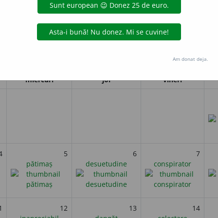
ța. Deși la început rezultatele sunt încurajatoare, situația scapă ra
i
Noiembrie 2025
Am donat deja.
miercuri
joi
vineri
4
5
6
7
pătimaș
desuetudine
conspirator
1
12
13
14